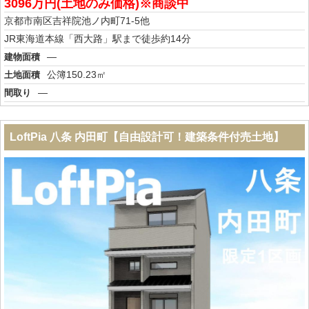
3096万円(土地のみ価格)※商談中
京都市南区吉祥院池ノ内町71-5他
JR東海道本線「西大路」駅まで徒歩約14分
―
建物面積
公簿150.23㎡
土地面積
―
間取り
LoftPia 八条 内田町【自由設計可！建築条件付売土地】