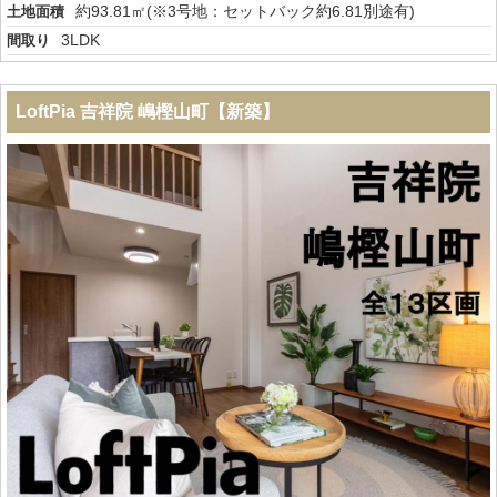
約93.81㎡(※3号地：セットバック約6.81別途有)
土地面積
3LDK
間取り
LoftPia 吉祥院 嶋樫山町【新築】