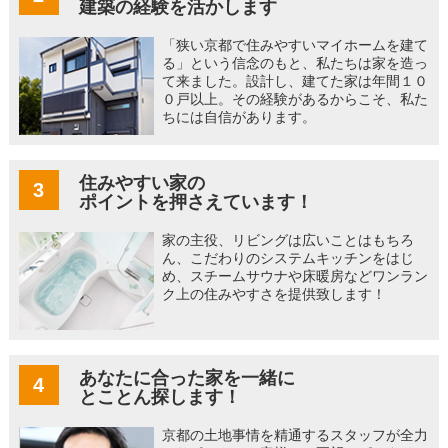
建築の経験を活かします
「狭い京都で住みやすいマイホームを建て
る」という信念のもと、私たちは家を造っ
て来ました。設計し、建てた家は年間１０
０戸以上。その経験があるからこそ、私た
ちには自信があります。
住みやすい家の
3
ポイントを押さえています！
家の主役、リビングは広いことはもちろ
ん、こだわりのシステムキッチンをはじ
め、スチームサウナや床暖房などワンラン
ク上の住みやすさを提供致します！
あなたに合った家を一緒に
4
とことん探します！
京都の土地事情を精通するスタッフが全力