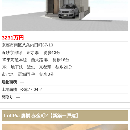
3231万円
京都市南区八条内田町67-10
近鉄京都線 東寺 駅 徒歩13分
JR東海道本線 西大路 駅 徒歩16分
JR・地下鉄・近鉄 京都駅 徒歩20分
市バス 羅城門 停 徒歩3分
―
建物面積
公簿77.04㎡
土地面積
―
間取り
LoftPia 唐橋 赤金町2【新築一戸建】