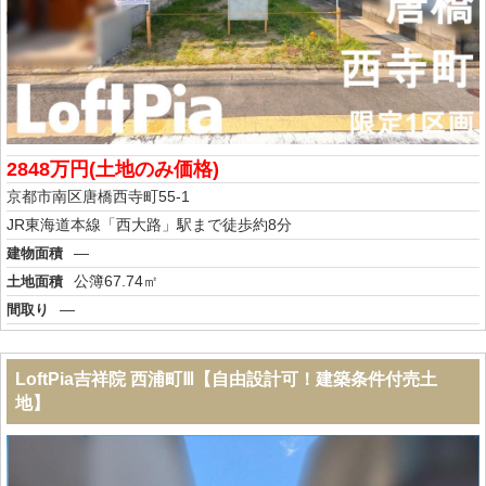
2848万円(土地のみ価格)
京都市南区唐橋西寺町55-1
JR東海道本線「西大路」駅まで徒歩約8分
―
建物面積
公簿67.74㎡
土地面積
―
間取り
LoftPia吉祥院 西浦町Ⅲ【自由設計可！建築条件付売土
地】