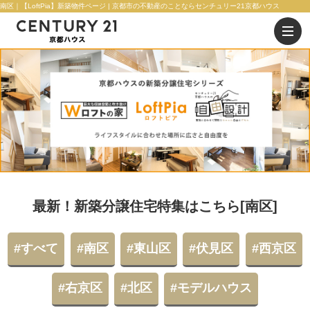
南区｜【LoftPia】新築物件ページ | 京都市の不動産のことならセンチュリー21京都ハウス
最新！新築分譲住宅特集はこちら[南区]
すべて
南区
東山区
伏見区
西京区
右京区
北区
モデルハウス