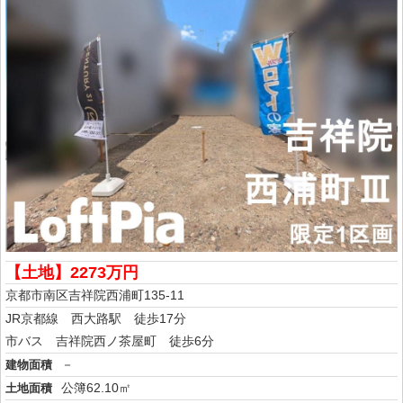
【土地】2273万円
京都市南区吉祥院西浦町135-11
JR京都線 西大路駅 徒歩17分
市バス 吉祥院西ノ茶屋町 徒歩6分
－
建物面積
公簿62.10㎡
土地面積