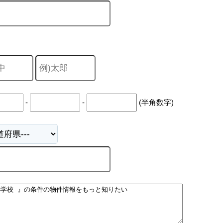
-
-
(半角数字)