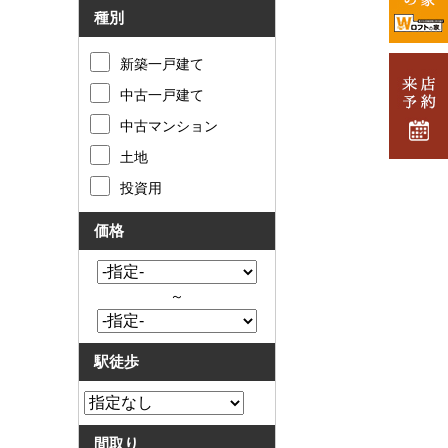
種別
新築一戸建て
中古一戸建て
中古マンション
土地
投資用
価格
～
駅徒歩
間取り