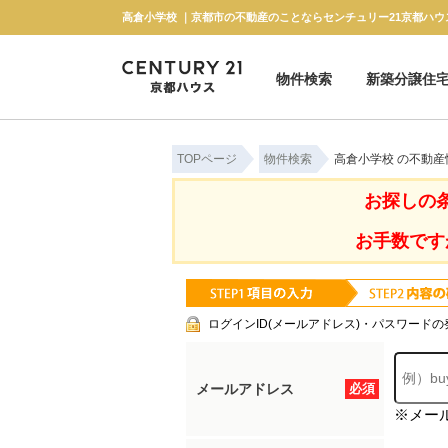
高倉小学校 ｜京都市の不動産のことならセンチュリー21京都ハウ
物件検索
新築分譲住
新築一戸建て
中古一戸建て
マンション
土地
TOPページ
物件検索
高倉小学校 の不動産
お探しの
お手数です
ログインID(メールアドレス)・パスワードの
メールアドレス
必須
※メー