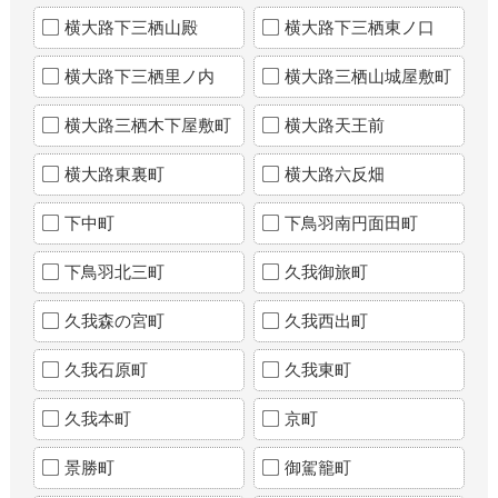
横大路下三栖山殿
横大路下三栖東ノ口
横大路下三栖里ノ内
横大路三栖山城屋敷町
横大路三栖木下屋敷町
横大路天王前
横大路東裏町
横大路六反畑
下中町
下鳥羽南円面田町
下鳥羽北三町
久我御旅町
久我森の宮町
久我西出町
久我石原町
久我東町
久我本町
京町
景勝町
御駕籠町