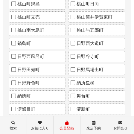
桃山町鍋島
桃山町日向
桃山町立売
桃山筒井伊賀東町
桃山南大島町
桃山与五郎町
鍋島町
日野西大道町
日野西風呂町
日野谷寺町
日野田頬町
日野馬場出町
日野野色町
納所星柳
納所町
舞台町
淀際目町
淀新町
淀生津町
淀樋爪町
検索
お気に入り
会員登録
来店予約
お問合せ