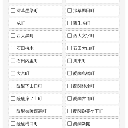
深草墨染町
深草堀田町
成町
西朱雀町
西大黒町
西大文字町
石田桜木
石田大山町
石田内里町
川東町
大宮町
醍醐烏橋町
醍醐下山口町
醍醐柿原町
醍醐岸ノ上町
醍醐古道町
醍醐御陵西裏町
醍醐御霊ケ下町
醍醐構口町
醍醐新開