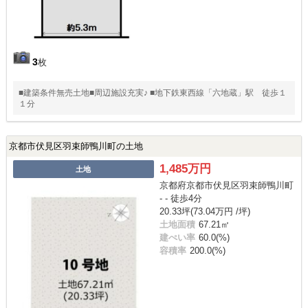
3
枚
■建築条件無売土地■周辺施設充実♪ ■地下鉄東西線「六地蔵」駅 徒歩１
１分
京都市伏見区羽束師鴨川町の土地
1,485万円
土地
京都府京都市伏見区羽束師鴨川町
- - 徒歩4分
20.33坪(73.04万円 /坪)
土地面積
67.21㎡
建ぺい率
60.0(%)
容積率
200.0(%)