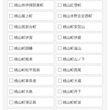
桃山井伊掃部東町
桃山紅雪町
桃山最上町
桃山水野左近西町
桃山筑前台町
桃山町安芸山
桃山町伊賀
桃山町伊庭
桃山町因幡
桃山町遠山
桃山町根来
桃山町山ノ下
桃山町松平筑前
桃山町西尾
桃山町泰長老
桃山町大蔵
桃山町大島
桃山町丹下
桃山町弾正島
桃山町町並