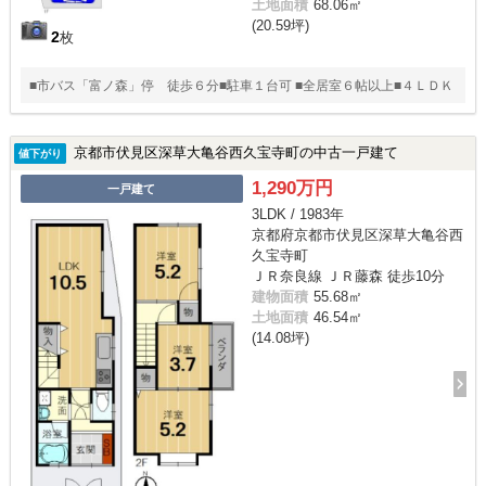
土地面積
68.06㎡
(20.59坪)
2
枚
■市バス「富ノ森」停 徒歩６分■駐車１台可 ■全居室６帖以上■４ＬＤＫ
京都市伏見区深草大亀谷西久宝寺町の中古一戸建て
値下がり
1,290万円
一戸建て
3LDK / 1983年
京都府京都市伏見区深草大亀谷西
久宝寺町
ＪＲ奈良線 ＪＲ藤森 徒歩10分
建物面積
55.68㎡
土地面積
46.54㎡
(14.08坪)