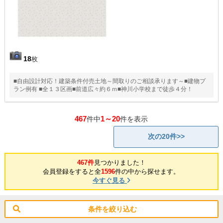
18
枚
■自由設計対応！建築条件付売土地～間取りのご相談承ります～■建物プ
ラン例有 ■全１３区画■前道広々約６ｍ■神川小学校まで徒歩４分！
467
1～20
件中
件を表示
次の20件>>
467件
見つかりました！
会員登録をすると全
1596
件の中から探せます。
今すぐ見る
条件を絞り込む