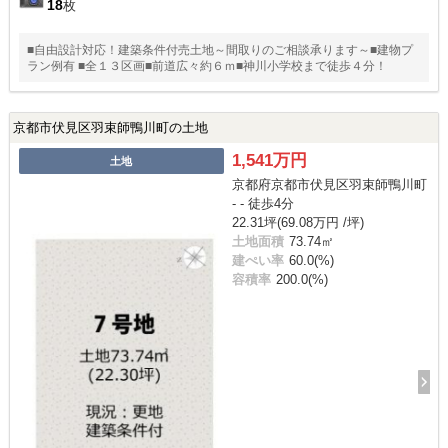
18
枚
■自由設計対応！建築条件付売土地～間取りのご相談承ります～■建物プ
ラン例有 ■全１３区画■前道広々約６ｍ■神川小学校まで徒歩４分！
京都市伏見区羽束師鴨川町の土地
1,541万円
土地
京都府京都市伏見区羽束師鴨川町
- - 徒歩4分
22.31坪(69.08万円 /坪)
土地面積
73.74㎡
建ぺい率
60.0(%)
容積率
200.0(%)