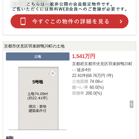
京都市伏見区羽束師鴨川町の土地
1,541万円
土地
京都府京都市伏見区羽束師鴨川町
- - 徒歩4分
22.41坪(68.76万円 /坪)
土地面積
74.09㎡
建ぺい率
60.0(%)
容積率
200.0(%)