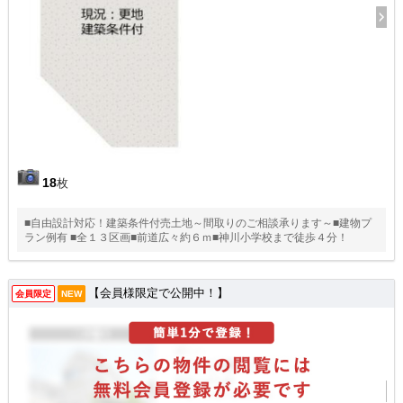
18
枚
■自由設計対応！建築条件付売土地～間取りのご相談承ります～■建物プ
ラン例有 ■全１３区画■前道広々約６ｍ■神川小学校まで徒歩４分！
【会員様限定で公開中！】
会員限定
NEW