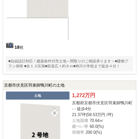
18
枚
■自由設計対応！建築条件付売土地～間取りのご相談承ります～■建物プ
ラン例有 ■全１３区画■前道広々約６ｍ■神川小学校まで徒歩４分！
京都市伏見区羽束師鴨川町の土地
1,272万円
土地
京都府京都市伏見区羽束師鴨川町
- - 徒歩4分
21.37坪(59.53万円 /坪)
土地面積
70.64㎡
建ぺい率
60.0(%)
容積率
200.0(%)