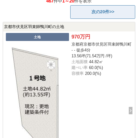
467
1～20
件中
件を表示
次の20件>>
京都市伏見区羽束師鴨川町の土地
970万円
土地
京都府京都市伏見区羽束師鴨川町
- - 徒歩4分
13.56坪(71.54万円 /坪)
土地面積
44.82㎡
建ぺい率
60.0(%)
容積率
200.0(%)