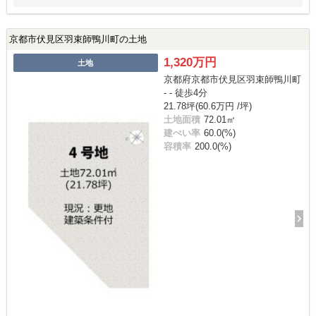
京都市伏見区羽束師鴨川町の土地
1,320万円
土地
京都府京都市伏見区羽束師鴨川町
- - 徒歩4分
21.78坪(60.6万円 /坪)
土地面積
72.01㎡
建ぺい率
60.0(%)
容積率
200.0(%)