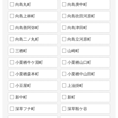
向島丸町
向島庚申町
向島上林町
向島吹田河原町
向島善阿弥町
向島津田町
向島二ノ丸町
向島立河原町
三栖町
山崎町
小栗栖牛ケ淵町
小栗栖山口町
小栗栖森本町
小栗栖中山田町
小豆屋町
上油掛町
新中町
新町
深草フチ町
深草鞍ケ谷