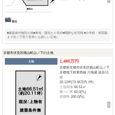
6
枚
■建築条件無売土地■角地、陽当たり良好■閑静な住宅地 ■小学校・保育園
まで近く子育て世帯にも嬉しい立地♪
京都市伏見区桃山町山ノ下の土地
1,480万円
土地
京都府京都市伏見区桃山町山ノ下
京都地下鉄東西線 六地蔵 徒歩11
分
20.12坪(73.56万円 /坪)
土地面積
66.51㎡
建ぺい率
60.0(%)
容積率
200.0(%)