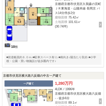
京都府京都市伏見区久我森の宮町
ＪＲ東海道・山陽本線 長岡京 バ
ス14分停歩2分
建物面積
75.42㎡
土地面積
101.61㎡
(30.74坪)
10
枚
■前道幅員約６.０ｍ♪■駐車スペース有り♪■南向き♪陽当たり良好♪■小学
校・公園・買い物施設が徒歩圏内です♪
京都市伏見区横大路六反畑の中古一戸建て
1,280万円
一戸建て
4LDK / 1996年
京都府京都市伏見区横大路六反畑
- - 徒歩6分
建物面積
89.1㎡