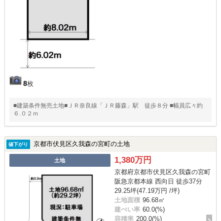
8
枚
■建築条件無売土地■ＪＲ奈良線「ＪＲ藤森」駅 徒歩８分 ■幅員広々約
６.０２ｍ
京都市伏見区久我森の宮町の土地
値下がり
1,380万円
土地
京都府京都市伏見区久我森の宮町
阪急京都本線 西向日 徒歩37分
29.25坪(47.19万円 /坪)
土地面積
96.68㎡
建ぺい率
60.0(%)
容積率
200.0(%)