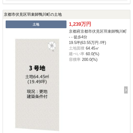
京都市伏見区羽束師鴨川町の土地
1,239万円
土地
京都府京都市伏見区羽束師鴨川町
- - 徒歩4分
19.5坪(63.55万円 /坪)
土地面積
64.45㎡
建ぺい率
60.0(%)
容積率
200.0(%)