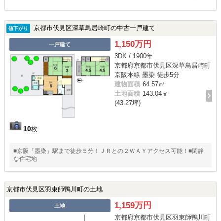
京都市伏見区深草鳥居崎町の中古一戸建て
値下がり
1,150万円
一戸建て
3DK / 1900年
京都府京都市伏見区深草鳥居崎町
京阪本線 墨染 徒歩5分
建物面積
64.57㎡
土地面積
143.04㎡
(43.27坪)
10
枚
■京阪「墨染」駅まで徒歩５分！ＪＲとの２ＷＡＹアクセス可能！■閑静
な住宅地
京都市伏見区羽束師鴨川町の土地
1,159万円
土地
京都府京都市伏見区羽束師鴨川町