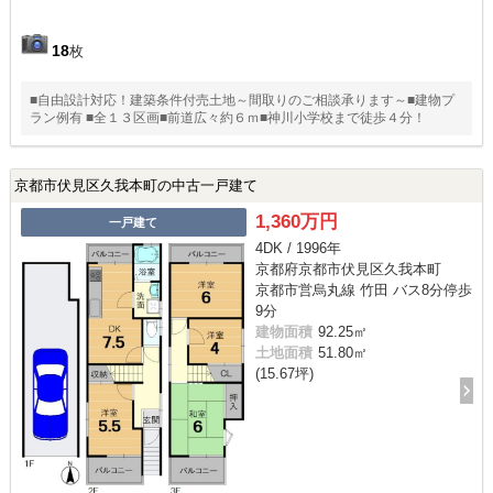
18
枚
■自由設計対応！建築条件付売土地～間取りのご相談承ります～■建物プ
ラン例有 ■全１３区画■前道広々約６ｍ■神川小学校まで徒歩４分！
京都市伏見区久我本町の中古一戸建て
1,360万円
一戸建て
4DK / 1996年
京都府京都市伏見区久我本町
京都市営烏丸線 竹田 バス8分停歩
9分
建物面積
92.25㎡
土地面積
51.80㎡
(15.67坪)