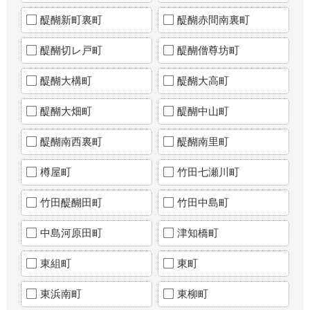
醍醐新町裏町
醍醐赤間南裏町
醍醐切レ戸町
醍醐僧尊坊町
醍醐大構町
醍醐大高町
醍醐大畑町
醍醐中山町
醍醐南西裏町
醍醐南里町
樽屋町
竹田七瀬川町
竹田醍醐田町
竹田中島町
中島河原田町
津知橋町
東組町
東町
東浜南町
東柳町