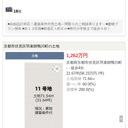
18
枚
■自由設計対応！建築条件付売土地～間取りのご相談承ります～■建物プ
ラン例有 ■全１３区画■前道広々約６ｍ■神川小学校まで徒歩４分！
京都市伏見区羽束師鴨川町の土地
1,262万円
土地
京都府京都市伏見区羽束師鴨川町
- - 徒歩4分
21.67坪(58.23万円 /坪)
土地面積
71.64㎡
建ぺい率
60.0(%)
容積率
200.0(%)