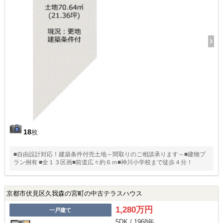
18
枚
■自由設計対応！建築条件付売土地～間取りのご相談承ります～■建物プ
ラン例有 ■全１３区画■前道広々約６ｍ■神川小学校まで徒歩４分！
京都市伏見区久我森の宮町の中古テラスハウス
1,280万円
一戸建て
5DK / 1968年