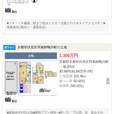
8
枚
■ＪＲ「ＪＲ藤森」駅まで徒歩１０分！京阪との２ＷＡＹアクセス可！■
南東角地♪陽当り・通風良好♪
京都市伏見区羽束師鴨川町の土地
値下がり
1,300万円
土地
京都府京都市伏見区羽束師鴨川町
- - 徒歩6分
30.99坪(41.94万円 /坪)
土地面積
102.46㎡
建ぺい率
60.0(%)
容積率
200.0(%)
6
枚
■建築条件付売土地■建物プラン例有♪ ■市バス「下久我」停 徒歩６分