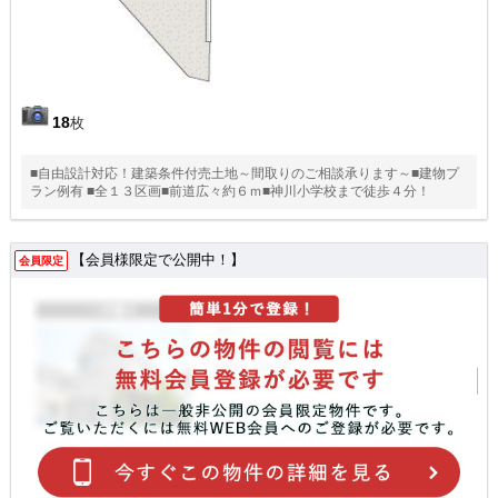
18
枚
■自由設計対応！建築条件付売土地～間取りのご相談承ります～■建物プ
ラン例有 ■全１３区画■前道広々約６ｍ■神川小学校まで徒歩４分！
【会員様限定で公開中！】
会員限定