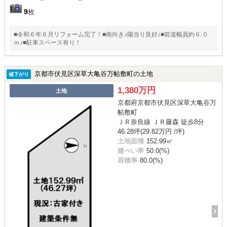
9
枚
■令和６年６月リフォーム完了！■南向き♪陽当り良好♪■前道幅員約６.０
ｍ♪■駐車スペース有り！
京都市伏見区深草大亀谷万帖敷町の土地
値下がり
1,380万円
土地
京都府京都市伏見区深草大亀谷万
帖敷町
ＪＲ奈良線 ＪＲ藤森 徒歩8分
46.28坪(29.82万円 /坪)
土地面積
152.99㎡
建ぺい率
50.0(%)
容積率
80.0(%)