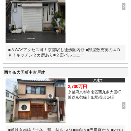
■３WAYアクセス可！京都駅も徒歩圏内◎ ■部屋数充実の４Ｄ
Ｋ！キッチン２カ所あり■２面バルコニー
西九条大国町中古戸建
一戸建て
2,700万円
京都府京都市南区西九条大国町
近鉄京都線十条駅/徒歩14分
■近鉄京都線「十条」駅 徒歩14分■南向き■専用庭付き ■2018