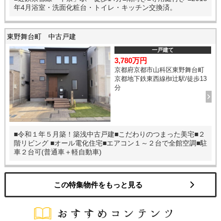
年4月浴室・洗面化粧台・トイレ・キッチン交換済。
東野舞台町 中古戸建
一戸建て
3,780万円
京都府京都市山科区東野舞台町
京都地下鉄東西線椥辻駅/徒歩13
分
■令和１年５月築！築浅中古戸建■こだわりのつまった美宅■２
階リビング ■オール電化住宅■エアコン１～２台で全館空調■駐
車２台可(普通車＋軽自動車)
この特集物件をもっと見る