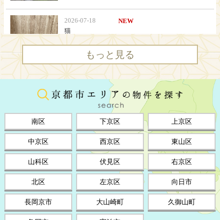
もっと見る
南区
下京区
上京区
中京区
西京区
東山区
山科区
伏見区
右京区
北区
左京区
向日市
長岡京市
大山崎町
久御山町