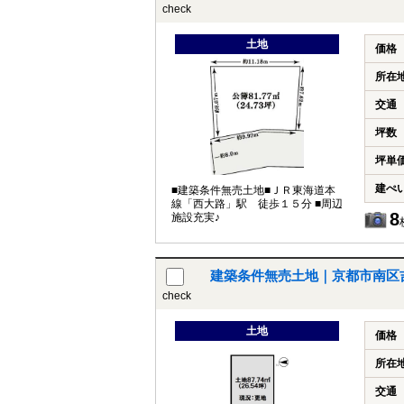
check
土地
価格
所在
交通
坪数
坪単
建ぺ
■建築条件無売土地■ＪＲ東海道本
線「西大路」駅 徒歩１５分 ■周辺
8
施設充実♪
建築条件無売土地｜京都市南区
check
土地
価格
所在
交通