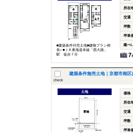
所在
交通
坪数
坪単
建ぺ
■建築条件付売土地■建物プラン例
有♪ ■ＪＲ東海道本線「西大路」
7
駅 徒歩７分
建築条件無売土地｜京都市南区
check
土地
価格
所在
交通
坪数
坪単