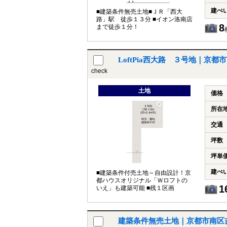
建ぺ
■建築条件無売土地■ＪＲ「西大
路」駅 徒歩１３分 ■イオン洛南店
8
まで徒歩１分！
LoftPia西大路 ３号地｜京
check
土地
価格
所在
交通
坪数
坪単
建ぺ
■建築条件付売土地～自由設計！京
都ハウスオリジナル「Ｗロフトの
1
いえ」も建築可能 ■残１区画
建築条件無売土地｜京都市南区