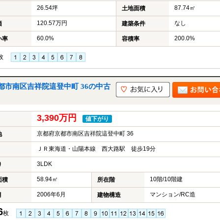
26.54坪
87.74㎡
土地面積
120.57万円
なし
価
建築条件
60.0%
200.0%
い率
容積率
枚
市南区吉祥院這登中町 36の中古
3,390万円
値下がり
京都府京都市南区吉祥院這登中町 36
地
ＪＲ東海道・山陽本線 西大路駅 徒歩19分
3LDK
り
58.94㎡
10階/10階建
面積
所在階
2006年6月
マンション/RC造
月
建物構造
6
枚