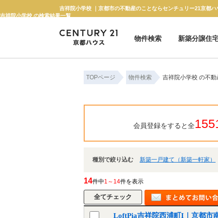
吉祥院小学校 ｜京都市の不動産のことならセンチュリー21京都ハ
吉祥院小学校 の検索結果一覧
物件検索
新築分譲住
新築一戸建て
中古一戸建て
マンション
土地
TOPページ
物件検索
吉祥院小学校 の不動
155
会員登録をすると全
種別で絞り込む
新築一戸建て（新築一軒家）
14
件中
1～14
件を表示
LoftPia吉祥院西浦町I｜京