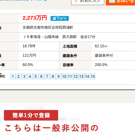
2,273万円
値下がり
京都府京都市南区吉祥院西浦町
地
ＪＲ東海道・山陽本線 西大路駅 徒歩17分
18.79坪
62.10㎡
土地面積
121万円
建築条件付
価
建築条件
60.0%
200.0%
い率
容積率
5
枚