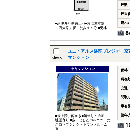
坪数
坪単
建ぺ
■建築条件無売土地■東海道本線
「西大路」駅 徒歩１４分 ■更地
8
ユニ・アルス洛南プレジオ｜京都
マンション
check
中古マンション
価格
所在
交通
間取
専有
築年
■最上階、南向き■陽当り・通風・
眺望良好 ■広々としたバルコニーに
1
スロップシンク・トランクルーム
有