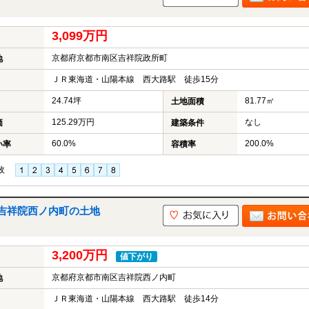
3,099万円
京都府京都市南区吉祥院政所町
地
ＪＲ東海道・山陽本線 西大路駅 徒歩15分
24.74坪
81.77㎡
土地面積
125.29万円
なし
価
建築条件
60.0%
200.0%
い率
容積率
枚
吉祥院西ノ内町の土地
3,200万円
値下がり
京都府京都市南区吉祥院西ノ内町
地
ＪＲ東海道・山陽本線 西大路駅 徒歩14分