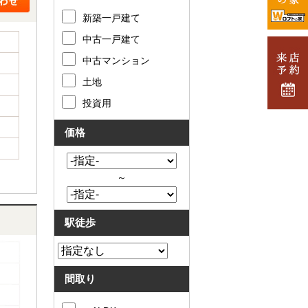
新築一戸建て
中古一戸建て
中古マンション
土地
投資用
価格
～
駅徒歩
間取り