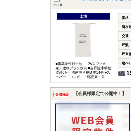
check
土地
価格
所在
交通
坪数
坪単
建ぺ
■建築条件付土地 《Wロフトの
家》建物プラン例有 ■吉祥院小学校
1
徒歩6分・洛南中学校徒歩14分 ■ス
ーパー・コンビニ・郵便局・公園
徒歩10分圏内で生活便利♪
【会員様限定で公開中！】
会員限定