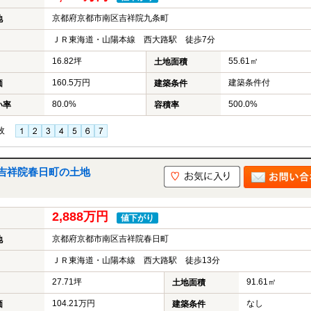
京都府京都市南区吉祥院九条町
地
ＪＲ東海道・山陽本線 西大路駅 徒歩7分
16.82坪
55.61㎡
土地面積
160.5万円
建築条件付
価
建築条件
80.0%
500.0%
い率
容積率
枚
吉祥院春日町の土地
2,888万円
値下がり
京都府京都市南区吉祥院春日町
地
ＪＲ東海道・山陽本線 西大路駅 徒歩13分
27.71坪
91.61㎡
土地面積
104.21万円
なし
価
建築条件