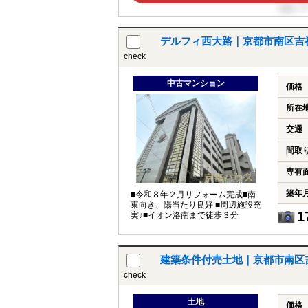
デルフィ西大路｜京都市南区吉祥
check
中古マンション
価格
所在
交通
間取
専有
築年
■令和８年２月リフォーム完成■南
東向き、陽当たり良好 ■周辺施設充
1
実♪■イオン洛南まで徒歩３分
建築条件付売土地｜京都市南区
check
土地
価格