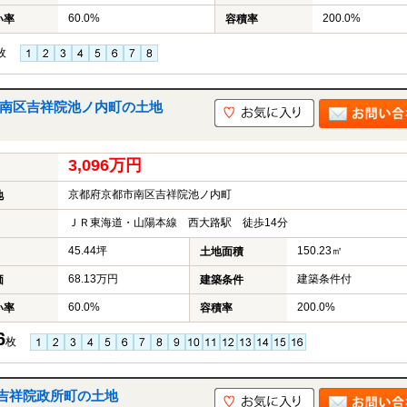
60.0%
200.0%
い率
容積率
枚
都市南区吉祥院池ノ内町の土地
3,096万円
京都府京都市南区吉祥院池ノ内町
地
ＪＲ東海道・山陽本線 西大路駅 徒歩14分
45.44坪
150.23㎡
土地面積
68.13万円
建築条件付
価
建築条件
60.0%
200.0%
い率
容積率
6
枚
吉祥院政所町の土地