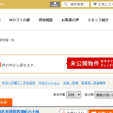
物件検索
お気に入
ウス
宅
Wロフトの家
売却相談
お客様の声
スタッフ紹介
産情報一覧
1
件の中から探せます。
中古一戸建て・中古住宅
中古マンション
土地・売地
投資用・収益物件
表示件数
並び順
都市南区吉祥院西浦町の土地