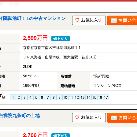
院御池町 1-1の中古マンション
2,599万円
値下がり
京都府京都市南区吉祥院御池町 1-1
地
ＪＲ東海道・山陽本線 西大路駅 徒歩10分
2LDK
り
58.58㎡
5階/7階建
面積
所在階
1990年9月
マンション/RC造
月
建物構造
7
枚
吉祥院九条町の土地
2,700万円
値下がり