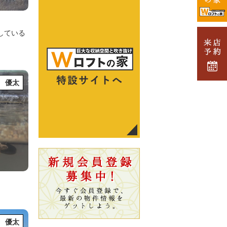
している
 優太
 優太