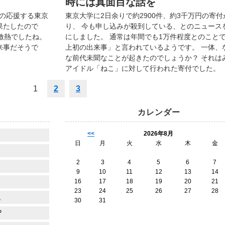
時には真面目な話を
の応援する東京
東京大学に2日余りで約2900件、約3千万円の寄付
果たしたので
り、
今も申し込みが殺到している、とのニュース
激熱でしたね。
にしました。
通常は年間でも1万件程度とのこと
来事だそうで
上初の出来事」と言われているようです。
一体、
な前代未聞なことが起きたのでしょうか？
それは
アイドル「ねこ」に対して行われた寄付でした。
1
2
3
カレンダー
<<
2026年8月
日
月
火
水
木
金
2
3
4
5
6
7
9
10
11
12
13
14
16
17
18
19
20
21
23
24
25
26
27
28
也
30
31
？