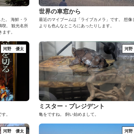
世界の車窓から
した。
海鮮・ラ
最近のマイブームは「ライブカメラ」です。
想像
満喫。
観光名所
よりも色んなところにあったりします。
きます。
河野 優太
河野
ミスター・プレジデント
です。
亀をですね。
飼い始めまして。
河野 優太
河野