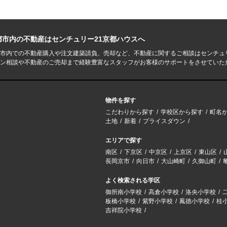
都市内の不動産はセンチュリー21京都ハウスへ
市内での不動産購入や注文建築請負、売却など、不動産に関するご相談はセンチュ
ン相談や不動産のご売却まで経験豊富なスタッフがお客様のサポートをさせていた
物件を探す
こだわりから探す
学校区から探す
町名
土地
新着
プライスダウン
エリアで探す
南区
下京区
中京区
上京区
東山区
長岡京市
向日市
大山崎町
久御山町
よく検索される学区
御所南小学校
高倉小学校
洛央小学校
板橋小学校
紫野小学校
鳳徳小学校
桂
吉祥院小学校