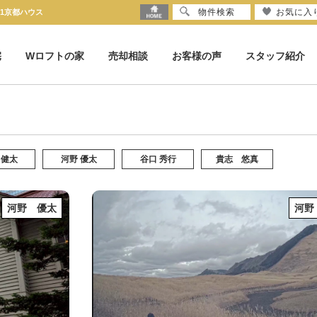
物件検索
お気に入
21京都ハウス
宅
Wロフトの家
売却相談
お客様の声
スタッフ紹介
 健太
河野 優太
谷口 秀行
貴志 悠真
河野 優太
河野