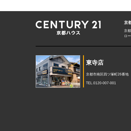
京
京都
ロー
東寺店
京都市南区四ツ塚町26番地
TEL.0120-007-001