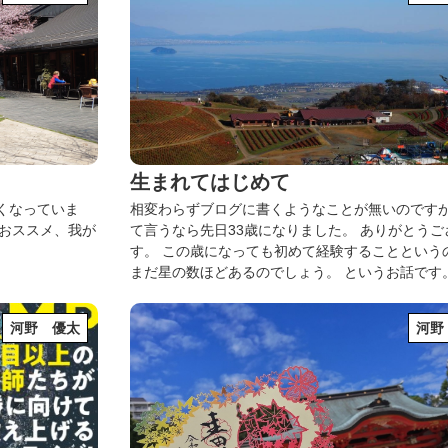
生まれてはじめて
近くなっていま
相変わらずブログに書くようなことが無いのです
おススメ、我が
て言うなら先日33歳になりました。
ありがとうご
す。
この歳になっても初めて経験することという
まだ星の数ほどあるのでしょう。
というお話です
河野 優太
河野