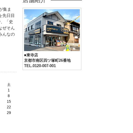
店舗紹介
が集ま
を先日目
で、「史
なぜそん
みんなの
■東寺店
京都市南区四ツ塚町26番地
TEL.0120-007-001
土
1
8
15
22
29