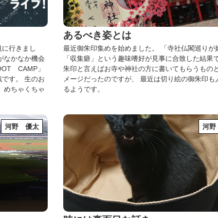
あるべき姿とは
観に行きまし
最近御朱印集めを始めました。
「寺社仏閣巡りが
がなかなか機会
「収集癖」という趣味嗜好が見事に合致した結果
OOT CAMP」
朱印と言えばお寺や神社の方に書いてもらうもの
戦です。
生のお
メージだったのですが、
最近は切り絵の御朱印も
、
めちゃくちゃ
るようです。
河野 優太
河野