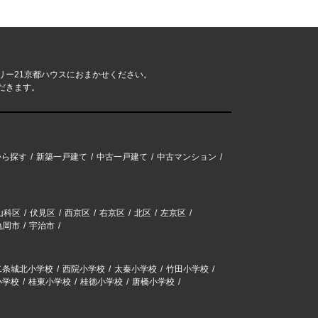
リー21京都ハウスにおまかせください。
だきます。
から探す
新築一戸建て
中古一戸建て
中古マンション
山科区
伏見区
西京区
右京区
北区
左京区
亀岡市
宇治市
二条城北小学校
西院小学校
太秦小学校
竹田小学校
小学校
桂東小学校
桂徳小学校
唐橋小学校