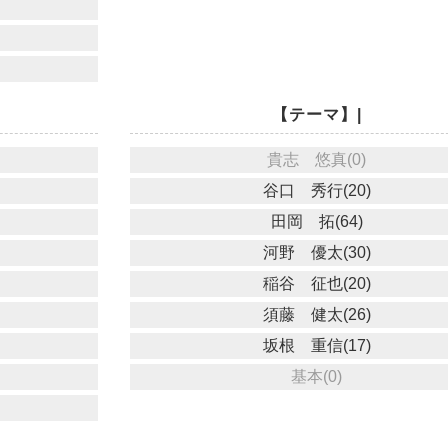
【テーマ】|
貴志 悠真(0)
谷口 秀行(20)
田岡 拓(64)
河野 優太(30)
稲谷 征也(20)
須藤 健太(26)
坂根 重信(17)
基本(0)