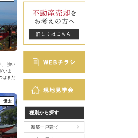
が、
強い
ざいま
のはまだ
。
 優太
種別から探す
新築一戸建て