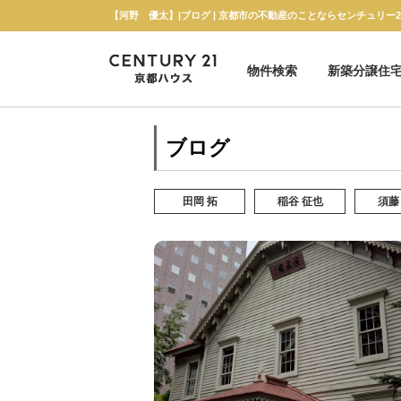
【河野 優太】|ブログ | 京都市の不動産のことならセンチュリー
物件検索
新築分譲住
新築一戸建て
中古一戸建て
マンション
土地
ブログ
田岡 拓
稲谷 征也
須藤