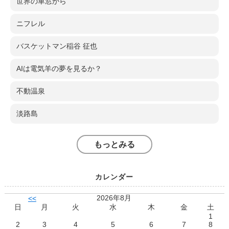
世界の車窓から
ニフレル
バスケットマン稲谷 征也
AIは電気羊の夢を見るか？
不動温泉
淡路島
もっとみる
カレンダー
2026年8月
<<
日
月
火
水
木
金
土
1
2
3
4
5
6
7
8