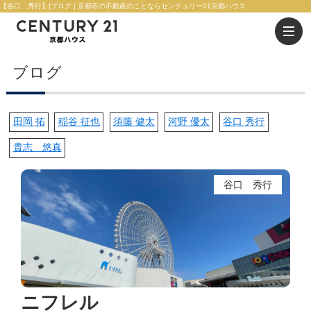
【谷口 秀行】|ブログ | 京都市の不動産のことならセンチュリー21京都ハウス
ブログ
田岡 拓
稲谷 征也
須藤 健太
河野 優太
谷口 秀行
貴志 悠真
谷口 秀行
ニフレル