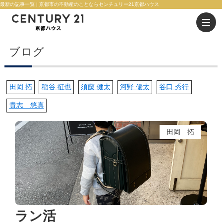
最新の記事一覧 | 京都市の不動産のことならセンチュリー21京都ハウス
ブログ
田岡 拓
稲谷 征也
須藤 健太
河野 優太
谷口 秀行
貴志 悠真
田岡 拓
ラン活