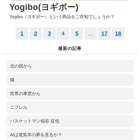
Yogibo(ヨギボー)
Yogibo（ヨギボー）という商品をご存知でしょうか？
1
2
3
4
5
...
17
18
最新の記事
北の国から
猫
世界の車窓から
ニフレル
バスケットマン稲谷 征也
AIは電気羊の夢を見るか？