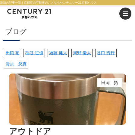
最新の記事一覧 | 京都市の不動産のことならセンチュリー21京都ハウス
ブログ
田岡 拓
稲谷 征也
須藤 健太
河野 優太
谷口 秀行
貴志 悠真
田岡 拓
アウトドア