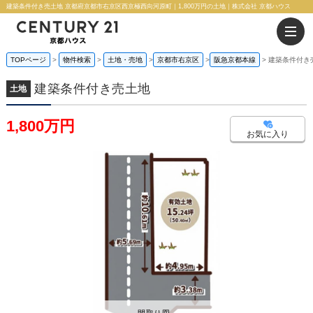
建築条件付き売土地 京都府京都市右京区西京極西向河原町｜1,800万円の土地｜株式会社 京都ハウス
TOPページ
物件検索
土地・売地
京都市右京区
阪急京都本線
建築条件付き
建築条件付き売土地
土地
1,800万円
お気に入り