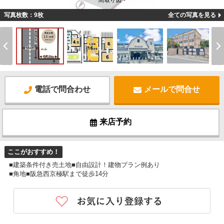
間取り図 -
写真枚数：9枚
全ての写真を見る
電話で問合わせ
メールで問合せ
来店予約
ここがおすすめ！
■建築条件付き売土地■自由設計！建物プラン例あり
■角地■阪急西京極駅まで徒歩14分