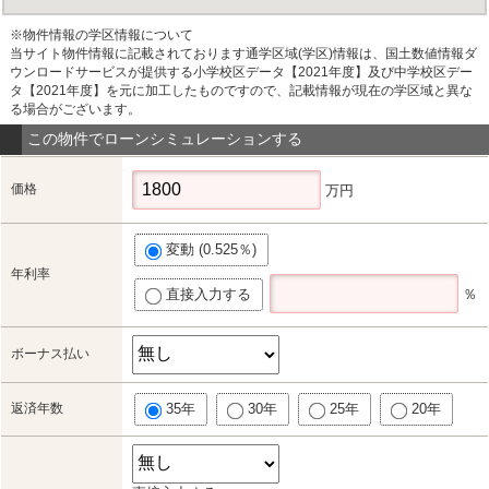
※物件情報の学区情報について
当サイト物件情報に記載されております通学区域(学区)情報は、国土数値情報ダ
ウンロードサービスが提供する小学校区データ【2021年度】及び中学校区デー
タ【2021年度】を元に加工したものですので、記載情報が現在の学区域と異な
る場合がございます。
この物件でローンシミュレーションする
価格
万円
変動 (0.525％)
年利率
直接入力する
％
ボーナス払い
返済年数
35年
30年
25年
20年