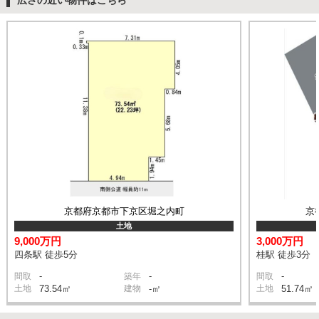
広さの近い物件はこちら
京都府京都市下京区堀之内町
京
土地
9,000万円
3,000万円
四条駅 徒歩5分
桂駅 徒歩3分
-
-
-
間取
築年
間取
土地
73.54㎡
建物
-㎡
土地
51.74㎡