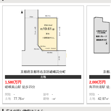
京都府京都市右京区嵯峨苅分町
京都
土地
1,580万円
2,000万円
嵯峨嵐山駅 徒歩15分
鳥羽街道駅 徒
-
-
-
間取
築年
間取
土地
77.76㎡
建物
-㎡
土地
42.97㎡