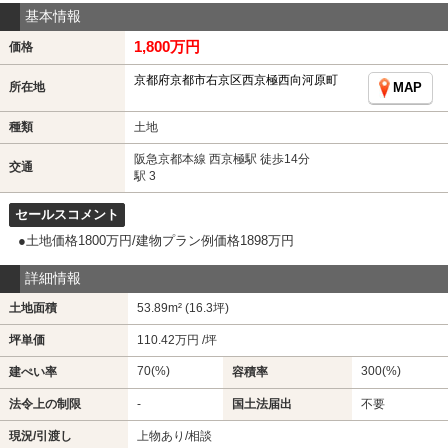
基本情報
1,800万円
価格
京都府京都市右京区西京極西向河原町
所在地
MAP
種類
土地
阪急京都本線 西京極駅 徒歩14分
交通
駅 3
セールスコメント
●土地価格1800万円/建物プラン例価格1898万円
詳細情報
土地面積
53.89m² (16.3坪)
坪単価
110.42万円 /坪
70(%)
300(%)
建ぺい率
容積率
法令上の制限
-
国土法届出
不要
現況/引渡し
上物あり/相談