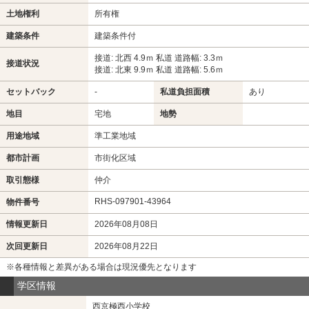
土地権利
所有権
建築条件
建築条件付
接道: 北西 4.9ｍ 私道 道路幅: 3.3ｍ
接道状況
接道: 北東 9.9ｍ 私道 道路幅: 5.6ｍ
セットバック
-
私道負担面積
あり
地目
宅地
地勢
用途地域
準工業地域
都市計画
市街化区域
取引態様
仲介
RHS-097901-43964
物件番号
情報更新日
2026年08月08日
次回更新日
2026年08月22日
※各種情報と差異がある場合は現況優先となります
学区情報
西京極西小学校