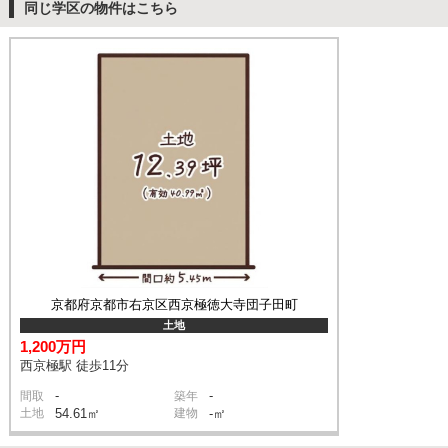
同じ学区の物件はこちら
京都府京都市右京区西京極徳大寺団子田町
土地
1,200万円
西京極駅 徒歩11分
-
-
間取
築年
土地
54.61㎡
建物
-㎡