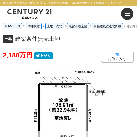
建築条件無売土地 京都府京都市右京区龍安寺五反田町｜2,180万円の土地｜株式会社 京都ハウス
TOPページ
物件検索
土地・売地
京都市右京区
京福電気鉄道北野線
建築条
建築条件無売土地
土地
2,180万円
値下がり
お気に入り