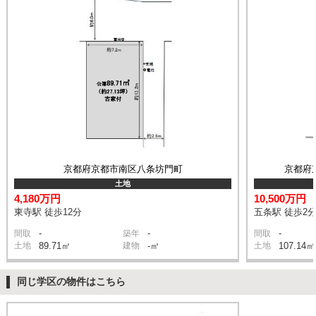
京都府京都市南区八条坊門町
京都府
土地
4,180万円
10,500万円
東寺駅 徒歩12分
五条駅 徒歩2
-
-
-
間取
築年
間取
土地
89.71㎡
建物
-㎡
土地
107.14㎡
同じ学区の物件はこちら