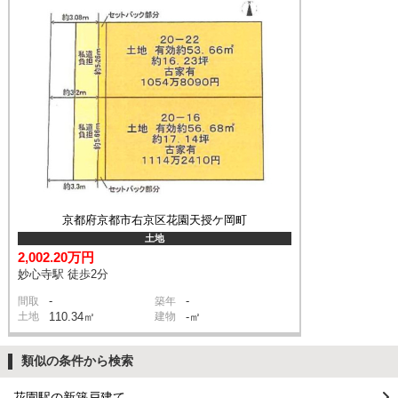
京都府京都市右京区花園天授ケ岡町
土地
2,002.20万円
妙心寺駅 徒歩2分
-
-
間取
築年
土地
110.34㎡
建物
-㎡
類似の条件から検索
花園駅の新築戸建て