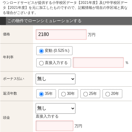
ウンロードサービスが提供する小学校区データ【2021年度】及び中学校区デー
タ【2021年度】を元に加工したものですので、記載情報が現在の学区域と異な
る場合がございます。
この物件でローンシミュレーションする
価格
万円
変動 (0.525％)
年利率
直接入力する
％
ボーナス払い
返済年数
35年
30年
25年
20年
直接入力する
頭金
万円