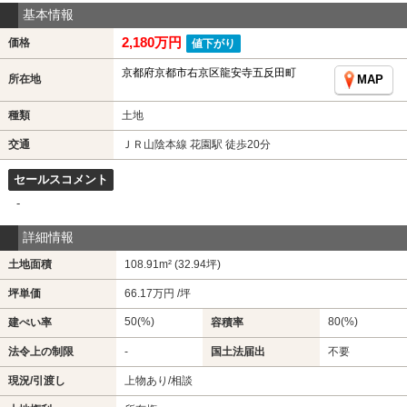
基本情報
2,180万円
価格
値下がり
京都府京都市右京区龍安寺五反田町
所在地
MAP
種類
土地
交通
ＪＲ山陰本線 花園駅 徒歩20分
セールスコメント
-
詳細情報
土地面積
108.91m² (32.94坪)
坪単価
66.17万円 /坪
50(%)
80(%)
建ぺい率
容積率
法令上の制限
-
国土法届出
不要
現況/引渡し
上物あり/相談