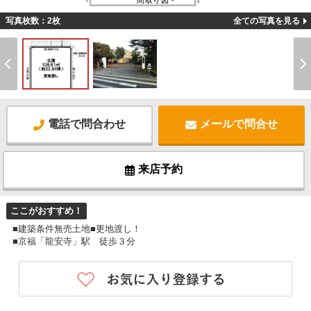
間取り図 -
写真枚数：2枚
全ての写真を見る
電話で問合わせ
メールで問合せ
来店予約
ここがおすすめ！
■建築条件無売土地■更地渡し！
■京福「龍安寺」駅 徒歩３分