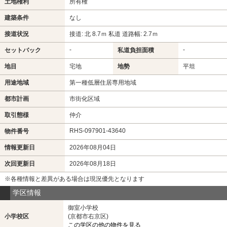
土地権利
所有権
建築条件
なし
接道状況
接道: 北 8.7ｍ 私道 道路幅: 2.7ｍ
-
-
セットバック
私道負担面積
地目
宅地
地勢
平坦
用途地域
第一種低層住居専用地域
都市計画
市街化区域
取引態様
仲介
RHS-097901-43640
物件番号
情報更新日
2026年08月04日
次回更新日
2026年08月18日
※各種情報と差異がある場合は現況優先となります
学区情報
御室小学校
小学校区
(京都市右京区)
この学区の他の物件を見る