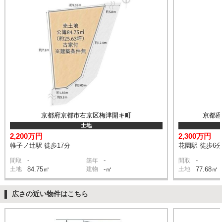
京都府京都市右京区梅津開キ町
京都
土地
2,200万円
2,300万円
帷子ノ辻駅 徒歩17分
花園駅 徒歩6
-
-
-
間取
築年
間取
土地
84.75㎡
建物
-㎡
土地
77.68㎡
広さの近い物件はこちら