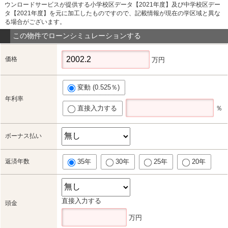
ウンロードサービスが提供する小学校区データ【2021年度】及び中学校区デー
タ【2021年度】を元に加工したものですので、記載情報が現在の学区域と異な
る場合がございます。
この物件でローンシミュレーションする
価格
万円
変動 (0.525％)
年利率
直接入力する
％
ボーナス払い
返済年数
35年
30年
25年
20年
直接入力する
頭金
万円