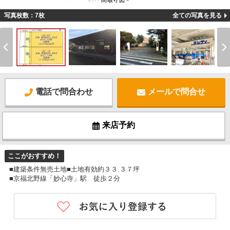
間取り図 -
写真枚数：7枚
全ての写真を見る
電話で問合わせ
メールで問合せ
来店予約
ここがおすすめ！
■建築条件無売土地■土地有効約３３.３７坪
■京福北野線「妙心寺」駅 徒歩２分