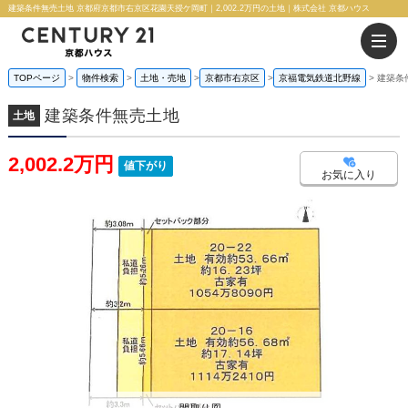
建築条件無売土地 京都府京都市右京区花園天授ケ岡町｜2,002.2万円の土地｜株式会社 京都ハウス
TOPページ
物件検索
土地・売地
京都市右京区
京福電気鉄道北野線
建築条
建築条件無売土地
土地
2,002.2万円
値下がり
お気に入り