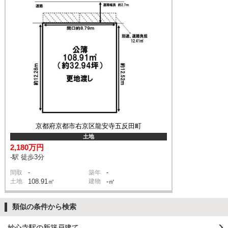
京都府京都市右京区龍安寺五反田町
土地
2,180万円
-駅 徒歩3分
-
-
間取
築年
土地
108.91㎡
建物
-㎡
類似の条件から検索
妙心寺駅の新築戸建て