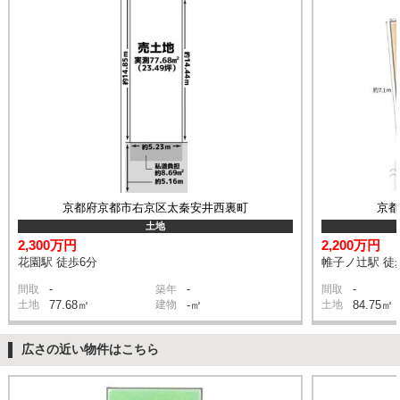
京都府京都市右京区太秦安井西裏町
京
土地
2,300万円
2,200万円
花園駅 徒歩6分
帷子ノ辻駅 徒
-
-
-
間取
築年
間取
土地
77.68㎡
建物
-㎡
土地
84.75㎡
広さの近い物件はこちら