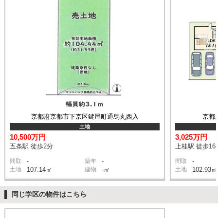
京都府京都市下京区鍵屋町通烏丸西入
京都
土地
10,500万円
3,025万円
五条駅 徒歩2分
上桂駅 徒歩16
-
-
-
間取
築年
間取
土地
107.14㎡
建物
-㎡
土地
102.93㎡
同じ学区の物件はこちら