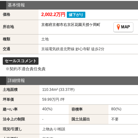
基本情報
2,002.2万円
価格
値下がり
京都府京都市右京区花園天授ケ岡町
所在地
MAP
種類
土地
交通
京福電気鉄道北野線 妙心寺駅 徒歩2分
セールスコメント
※契約不適合責任免責
詳細情報
土地面積
110.34m² (33.37坪)
坪単価
59.99万円 /坪
40(%)
80(%)
建ぺい率
容積率
法令上の制限
-
国土法届出
不要
現況/引渡し
上物あり/相談