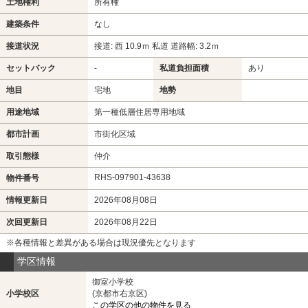
土地権利
所有権
建築条件
なし
接道状況
接道: 西 10.9ｍ 私道 道路幅: 3.2ｍ
セットバック
-
私道負担面積
あり
地目
宅地
地勢
用途地域
第一種低層住居専用地域
都市計画
市街化区域
取引態様
仲介
RHS-097901-43638
物件番号
情報更新日
2026年08月08日
次回更新日
2026年08月22日
※各種情報と差異がある場合は現況優先となります
学区情報
御室小学校
小学校区
(京都市右京区)
この学区の他の物件を見る