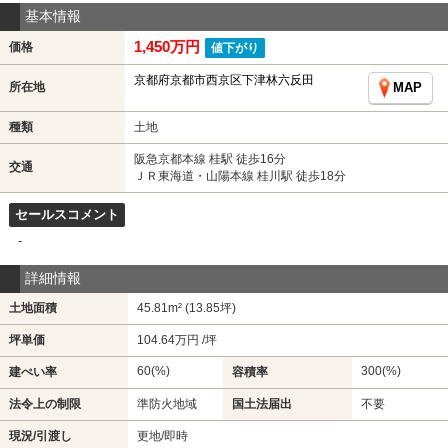
基本情報
1,450万円
価格
値下がり
京都府京都市西京区下津林六反田
所在地
MAP
種類
土地
阪急京都本線 桂駅 徒歩16分
交通
ＪＲ東海道・山陽本線 桂川駅 徒歩18分
セールスコメント
-
詳細情報
土地面積
45.81m² (13.85坪)
坪単価
104.64万円 /坪
60(%)
300(%)
建ぺい率
容積率
法令上の制限
準防火地域
国土法届出
不要
現況/引渡し
更地/即時