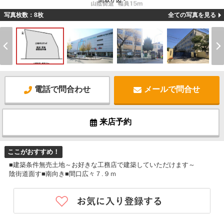
間取り図 -
写真枚数：8枚
全ての写真を見る
電話で問合わせ
メールで問合せ
来店予約
ここがおすすめ！
■建築条件無売土地～お好きな工務店で建築していただけます～
陰街道面す■南向き■間口広々７.９ｍ