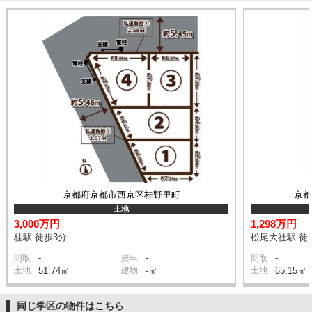
京都府京都市西京区桂野里町
京
土地
3,000万円
1,298万円
桂駅 徒歩3分
松尾大社駅 徒
-
-
-
間取
築年
間取
土地
51.74㎡
建物
-㎡
土地
65.15㎡
同じ学区の物件はこちら