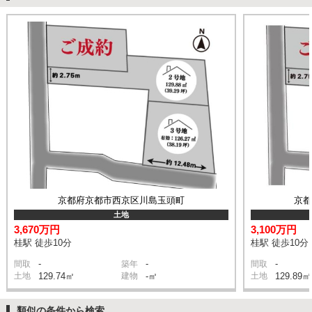
京都府京都市西京区川島玉頭町
京
土地
3,670万円
3,100万円
桂駅 徒歩10分
桂駅 徒歩10分
-
-
-
間取
築年
間取
土地
129.74㎡
建物
-㎡
土地
129.89㎡
類似の条件から検索