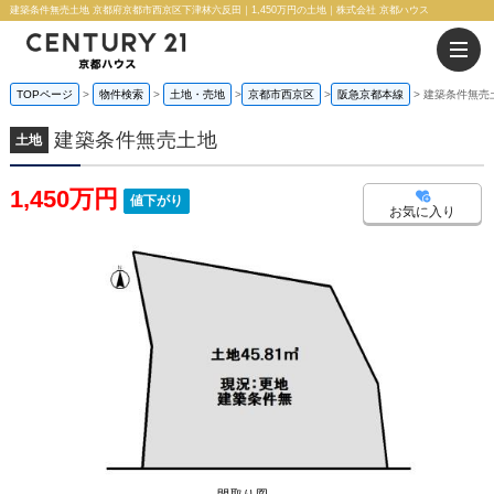
建築条件無売土地 京都府京都市西京区下津林六反田｜1,450万円の土地｜株式会社 京都ハウス
TOPページ
物件検索
土地・売地
京都市西京区
阪急京都本線
建築条件無売
建築条件無売土地
土地
1,450万円
値下がり
お気に入り