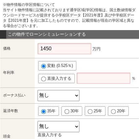
※物件情報の学区情報について
当サイト物件情報に記載されております通学区域(学区)情報は、国土数値情報ダ
ウンロードサービスが提供する小学校区データ【2021年度】及び中学校区デー
タ【2021年度】を元に加工したものですので、記載情報が現在の学区域と異な
る場合がございます。
この物件でローンシミュレーションする
価格
万円
変動 (0.525％)
年利率
直接入力する
％
ボーナス払い
返済年数
35年
30年
25年
20年
直接入力する
頭金