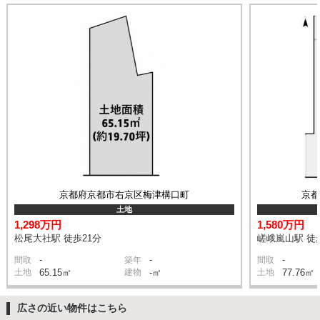
京都府京都市右京区梅津構口町
京
土地
1,298万円
1,580万円
松尾大社駅 徒歩21分
嵯峨嵐山駅 徒
-
-
-
間取
築年
間取
土地
65.15㎡
建物
-㎡
土地
77.76㎡
広さの近い物件はこちら