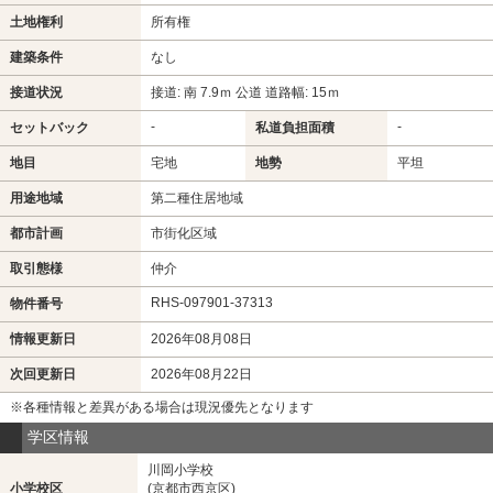
土地権利
所有権
建築条件
なし
接道状況
接道: 南 7.9ｍ 公道 道路幅: 15ｍ
-
-
セットバック
私道負担面積
地目
宅地
地勢
平坦
用途地域
第二種住居地域
都市計画
市街化区域
取引態様
仲介
RHS-097901-37313
物件番号
情報更新日
2026年08月08日
次回更新日
2026年08月22日
※各種情報と差異がある場合は現況優先となります
学区情報
川岡小学校
小学校区
(京都市西京区)