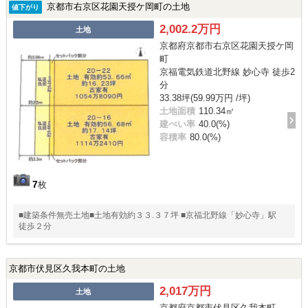
京都市右京区花園天授ケ岡町の土地
値下がり
2,002.2万円
土地
京都府京都市右京区花園天授ケ岡
町
京福電気鉄道北野線 妙心寺 徒歩2
分
33.38坪(59.99万円 /坪)
土地面積
110.34㎡
建ぺい率
40.0(%)
容積率
80.0(%)
7
枚
■建築条件無売土地■土地有効約３３.３７坪 ■京福北野線「妙心寺」駅
徒歩２分
京都市伏見区久我本町の土地
2,017万円
土地
京都府京都市伏見区久我本町