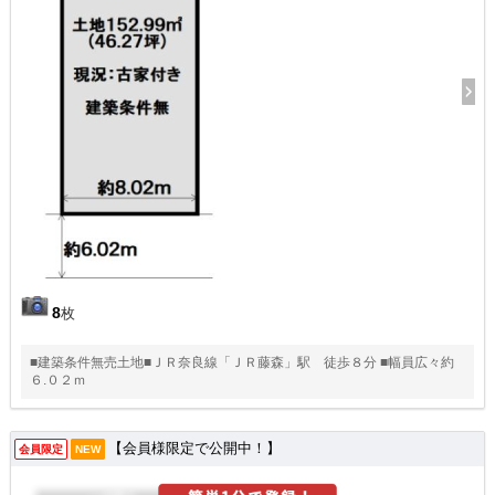
8
枚
■建築条件無売土地■ＪＲ奈良線「ＪＲ藤森」駅 徒歩８分 ■幅員広々約
６.０２ｍ
【会員様限定で公開中！】
会員限定
NEW