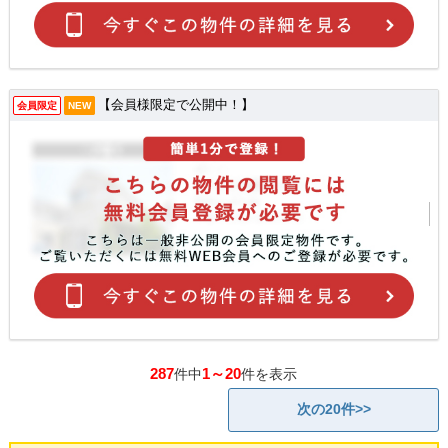
【会員様限定で公開中！】
会員限定
NEW
287
1～20
件中
件を表示
次の20件>>