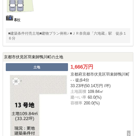
8
枚
■建築条件付売土地■建物プラン例有♪ ■ＪＲ奈良線「六地蔵」駅 徒歩１
６分
京都市伏見区羽束師鴨川町の土地
1,666万円
土地
京都府京都市伏見区羽束師鴨川町
- - 徒歩4分
33.23坪(50.14万円 /坪)
土地面積
109.84㎡
建ぺい率
60.0(%)
容積率
200.0(%)