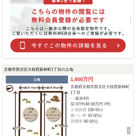
京都市西京区大枝西新林町1丁目の土地
1,600万円
土地
京都府京都市西京区大枝西新林町
1丁目
- - 徒歩4分
32.87坪(48.68万円 /坪)
土地面積
108.65㎡
建ぺい率
50.0(%)
容積率
80.0(%)