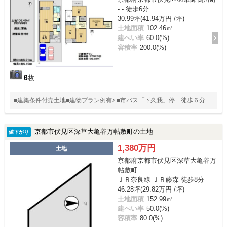
- - 徒歩6分
30.99坪(41.94万円 /坪)
土地面積
102.46㎡
建ぺい率
60.0(%)
容積率
200.0(%)
6
枚
■建築条件付売土地■建物プラン例有♪ ■市バス「下久我」停 徒歩６分
京都市伏見区深草大亀谷万帖敷町の土地
値下がり
1,380万円
土地
京都府京都市伏見区深草大亀谷万
帖敷町
ＪＲ奈良線 ＪＲ藤森 徒歩8分
46.28坪(29.82万円 /坪)
土地面積
152.99㎡
建ぺい率
50.0(%)
容積率
80.0(%)