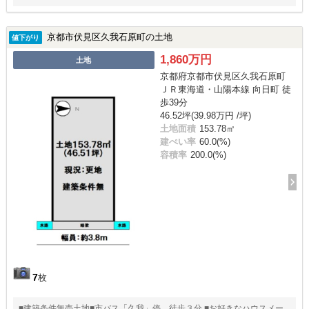
京都市伏見区久我石原町の土地
値下がり
1,860万円
土地
京都府京都市伏見区久我石原町
ＪＲ東海道・山陽本線 向日町 徒
歩39分
46.52坪(39.98万円 /坪)
土地面積
153.78㎡
建ぺい率
60.0(%)
容積率
200.0(%)
7
枚
■建築条件無売土地■市バス「久我」停 徒歩３分 ■お好きなハウスメー