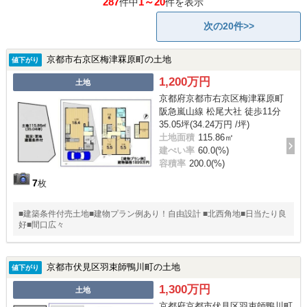
287
1～20
件中
件を表示
次の20件>>
京都市右京区梅津罧原町の土地
値下がり
1,200万円
土地
京都府京都市右京区梅津罧原町
阪急嵐山線 松尾大社 徒歩11分
35.05坪(34.24万円 /坪)
土地面積
115.86㎡
建ぺい率
60.0(%)
容積率
200.0(%)
7
枚
■建築条件付売土地■建物プラン例あり！自由設計 ■北西角地■日当たり良
好■間口広々
京都市伏見区羽束師鴨川町の土地
値下がり
1,300万円
土地
京都府京都市伏見区羽束師鴨川町