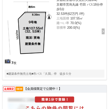
京都市営烏丸線 竹田 バス18分停
歩5分
32.53坪(62万円 /坪)
土地面積
107.55㎡
建ぺい率
70.0(%)
容積率
200.0(%)
7
枚
■建築条件無売土地■市バス「久我」停 徒歩５分
【会員様限定で公開中！】
会員限定
NEW