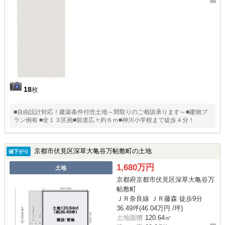
18
枚
■自由設計対応！建築条件付売土地～間取りのご相談承ります～■建物プ
ラン例有 ■全１３区画■前道広々約６ｍ■神川小学校まで徒歩４分！
京都市伏見区深草大亀谷万帖敷町の土地
値下がり
1,680万円
土地
京都府京都市伏見区深草大亀谷万
帖敷町
ＪＲ奈良線 ＪＲ藤森 徒歩9分
36.49坪(46.04万円 /坪)
土地面積
120.64㎡