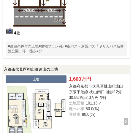
4
枚
■建築条件付売土地■建物プラン例♪ ■市バス・京阪バス「ヤサカバス新林
池公園」停 徒歩4分
京都市伏見区桃山町遠山の土地
1,600万円
土地
京都府京都市伏見区桃山町遠山
京阪宇治線 桃山南口 徒歩12分
30.59坪(52.3万円 /坪)
土地面積
101.13㎡
建ぺい率
50.0(%)
容積率
80.0(%)