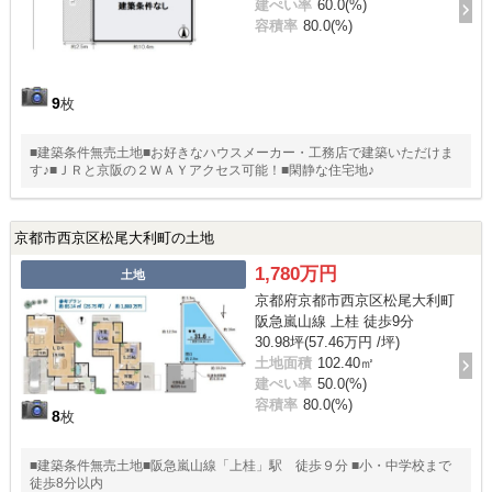
建ぺい率
60.0(%)
容積率
80.0(%)
9
枚
■建築条件無売土地■お好きなハウスメーカー・工務店で建築いただけま
す♪■ＪＲと京阪の２ＷＡＹアクセス可能！■閑静な住宅地♪
京都市西京区松尾大利町の土地
1,780万円
土地
京都府京都市西京区松尾大利町
阪急嵐山線 上桂 徒歩9分
30.98坪(57.46万円 /坪)
土地面積
102.40㎡
建ぺい率
50.0(%)
容積率
80.0(%)
8
枚
■建築条件無売土地■阪急嵐山線「上桂」駅 徒歩９分 ■小・中学校まで
徒歩8分以内