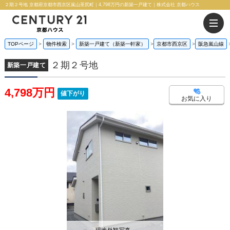
２期２号地 京都府京都市西京区嵐山茶尻町｜4,798万円の新築一戸建て｜株式会社 京都ハウス
TOPページ
物件検索
新築一戸建て（新築一軒家）
京都市西京区
阪急嵐山線
２期２号地
新築一戸建て
4,798万円
値下がり
お気に入り