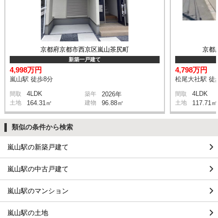
京都府京都市西京区嵐山茶尻町
京都
新築一戸建て
4,998万円
4,798万円
嵐山駅 徒歩8分
松尾大社駅 徒
4LDK
4LDK
間取
築年
2026年
間取
土地
164.31㎡
建物
96.88㎡
土地
117.71㎡
類似の条件から検索
嵐山駅の新築戸建て
嵐山駅の中古戸建て
嵐山駅のマンション
嵐山駅の土地