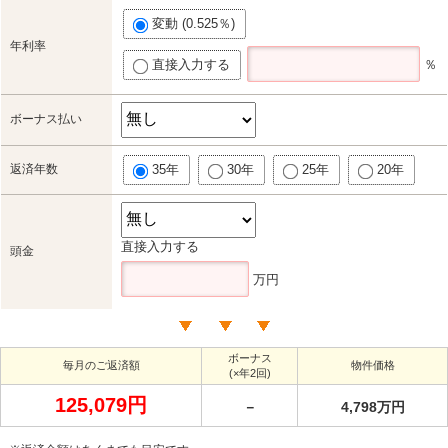
変動 (0.525％)
年利率
直接入力する
％
ボーナス払い
返済年数
35年
30年
25年
20年
直接入力する
頭金
万円
ボーナス
毎月のご返済額
物件価格
(×年2回)
125,079円
－
4,798万円