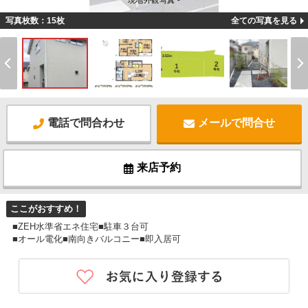
現地外観写真 -
写真枚数：15枚
全ての写真を見る
電話で問合わせ
メールで問合せ
来店予約
ここがおすすめ！
■ZEH水準省エネ住宅■駐車３台可
■オール電化■南向きバルコニー■即入居可