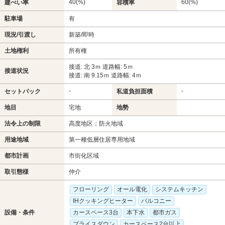
40(%)
60(%)
建ぺい率
容積率
駐車場
有
現況/引渡し
新築/即時
土地権利
所有権
接道: 北 3ｍ 道路幅: 5ｍ
接道状況
接道: 南 9.15ｍ 道路幅: 4ｍ
-
-
セットバック
私道負担面積
地目
宅地
地勢
法令上の制限
高度地区；防火地域
用途地域
第一種低層住居専用地域
都市計画
市街化区域
取引態様
仲介
フローリング
オール電化
システムキッチン
IHクッキングヒーター
バルコニー
設備・条件
カースペース3台
本下水
都市ガス
プライスダウン
カースペース2台以上