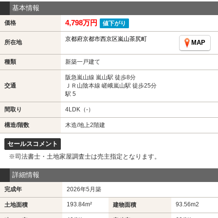
基本情報
4,798万円
価格
値下がり
京都府京都市西京区嵐山茶尻町
所在地
MAP
種類
新築一戸建て
阪急嵐山線 嵐山駅 徒歩8分
交通
ＪＲ山陰本線 嵯峨嵐山駅 徒歩25分
駅 5
間取り
4LDK（-）
構造/階数
木造/地上2階建
セールスコメント
※司法書士・土地家屋調査士は売主指定となります。
詳細情報
完成年
2026年5月築
193.84m²
93.56m
2
土地面積
建物面積