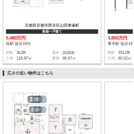
京都府京都市西京区山田車塚町
新築一戸建て
5,480万円
3,850万円
桂駅 徒歩18分
東寺駅 徒歩14
3LDK
3SLDK
間取
築年
2026年
間取
土地
126.97㎡
建物
90.67㎡
土地
60.52㎡
広さの近い物件はこちら