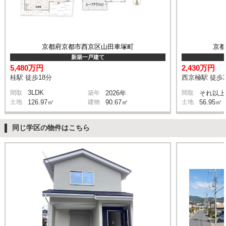
京都府京都市西京区山田車塚町
京
新築一戸建て
5,480万円
2,430万円
桂駅 徒歩18分
西京極駅 徒歩2
3LDK
間取
築年
2026年
間取
それ以上
土地
126.97㎡
建物
90.67㎡
土地
56.95㎡
同じ学区の物件はこちら