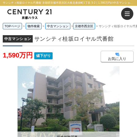
サンシティ桂坂ロイヤル弐番館 京都府京都市西京区大枝北沓掛町1丁目 5-2｜1,590万円の中古マンション｜分譲住宅や新築物件｜株式会社 京都ハウス
TOPページ
物件検索
中古マンション
京都市西京区
サンシティ桂坂ロイヤル弐
サンシティ桂坂ロイヤル弐番館
中古マンション
1,590万円
値下がり
お気に入り