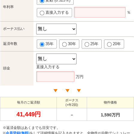
変動 (0.525％)
年利率
直接入力する
％
ボーナス払い
返済年数
35年
30年
25年
20年
直接入力する
頭金
万円
ボーナス
毎月のご返済額
物件価格
(×年2回)
41,449円
－
1,590万円
※返済金額はあくまでも目安です。
※
会員登録(無料)
をして詳細情報を記入されますと、全物件が自動でシミュレー