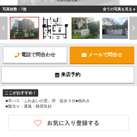
現地外観写真 -
写真枚数：7枚
全ての写真を見る
電話で問合わせ
メールで問合せ
来店予約
ここがおすすめ！
■市バス「ふれあいの里」停 徒歩３分■南向き
■陽当り・通風・眺望良好