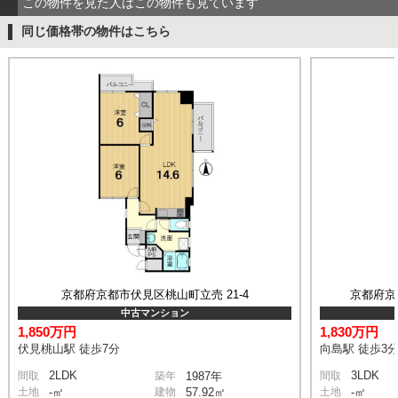
この物件を見た人はこの物件も見ています
同じ価格帯の物件はこちら
京都府京都市伏見区桃山町立売 21-4
京都府京
中古マンション
1,850万円
1,830万円
伏見桃山駅 徒歩7分
向島駅 徒歩3
2LDK
3LDK
間取
築年
1987年
間取
土地
-㎡
建物
57.92㎡
土地
-㎡