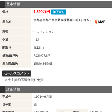
基本情報
1,590万円
価格
値下がり
京都府京都市西京区大枝北沓掛町1丁目 5-2
所在地
MAP
種類
中古マンション
交通
- -駅 -
間取り
4LDK（-）
構造/総戸数
RC造/272戸
所在階/階数
1階/地上5階建
セールスコメント
※売主契約不適合責任免責
詳細情報
完成年
1991年9月築
採光面
南