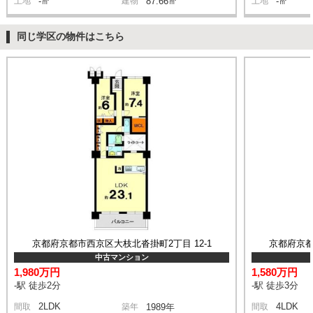
土地
-㎡
建物
87.66㎡
土地
-㎡
同じ学区の物件はこちら
京都府京都市西京区大枝北沓掛町2丁目 12-1
京都府京都
中古マンション
1,980万円
1,580万円
-駅 徒歩2分
-駅 徒歩3分
2LDK
4LDK
間取
築年
1989年
間取