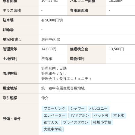
104.27m
2
18.25m²
専有面積
バルコニー面積
-
-
テラス面積
専用庭面積
駐車場
有:9,000円/月
-
駐輪場
現況/引渡し
居住中/相談
管理費等
14,080円
修繕積立金
13,560円
土地権利
所有権
建物権利
-
管理形態：日勤
管理態様
管理組合：なし
管理会社：長谷工コミュニティ
用途地域
第一種中高層住居専用地域
取引態様
仲介
フローリング
シャワー
バルコニー
エレベーター
TVドアホン
ペット可
本下水
設備・条件
都市ガス
プライスダウン
桂坂小学校
大枝中学校