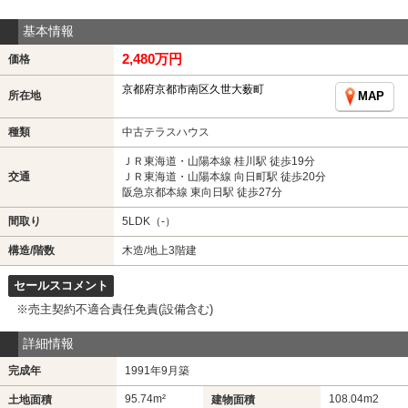
基本情報
2,480万円
価格
京都府京都市南区久世大薮町
所在地
MAP
種類
中古テラスハウス
ＪＲ東海道・山陽本線 桂川駅 徒歩19分
交通
ＪＲ東海道・山陽本線 向日町駅 徒歩20分
阪急京都本線 東向日駅 徒歩27分
間取り
5LDK（-）
構造/階数
木造/地上3階建
セールスコメント
※売主契約不適合責任免責(設備含む)
詳細情報
完成年
1991年9月築
95.74m²
108.04m
2
土地面積
建物面積