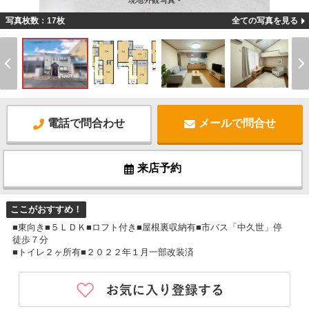
現地外観写真 -
写真枚数：17枚
全ての写真を見る
電話で問合わせ
メールで問合せ
来店予約
ここがおすすめ！
■東向き■５ＬＤＫ■ロフト付き■屋根裏収納有■市バス「中久世」停
徒歩７分
■トイレ２ヶ所有■２０２２年１月一部改装済