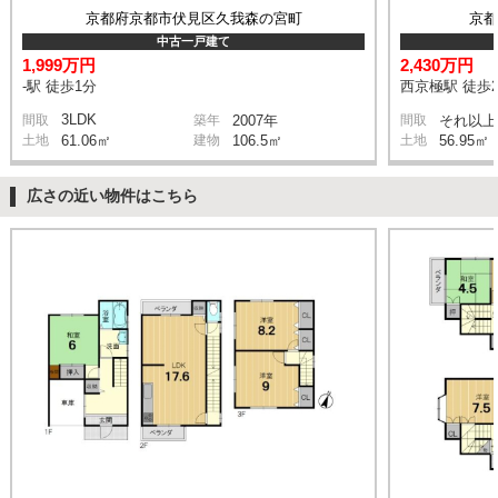
京都府京都市伏見区久我森の宮町
京
中古一戸建て
1,999万円
2,430万円
-駅 徒歩1分
西京極駅 徒歩2
3LDK
間取
築年
2007年
間取
それ以上
土地
61.06㎡
建物
106.5㎡
土地
56.95㎡
広さの近い物件はこちら