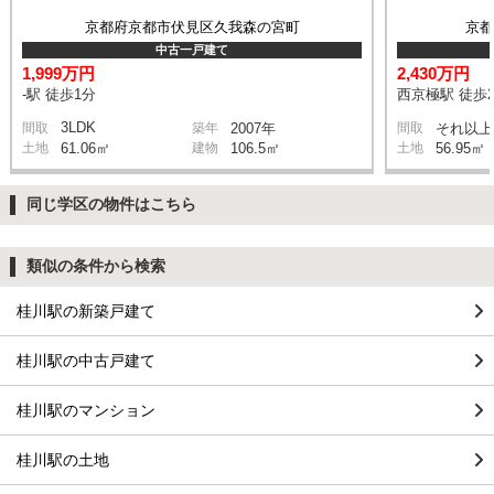
京都府京都市伏見区久我森の宮町
京
中古一戸建て
1,999万円
2,430万円
-駅 徒歩1分
西京極駅 徒歩2
3LDK
間取
築年
2007年
間取
それ以上
土地
61.06㎡
建物
106.5㎡
土地
56.95㎡
同じ学区の物件はこちら
類似の条件から検索
桂川駅の新築戸建て
桂川駅の中古戸建て
桂川駅のマンション
桂川駅の土地