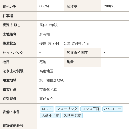
60(%)
200(%)
建ぺい率
容積率
-
駐車場
現況/引渡し
居住中/相談
土地権利
所有権
接道状況
接道: 東 7.44ｍ 公道 道路幅: 4ｍ
-
-
セットバック
私道負担面積
地目
宅地
地勢
法令上の制限
高度地区
用途地域
第一種住居地域
都市計画
市街化区域
取引態様
専任媒介
ロフト
フローリング
コンロ三口
バルコニー
設備・条件
大藪小学校
久世中学校
建築確認番号