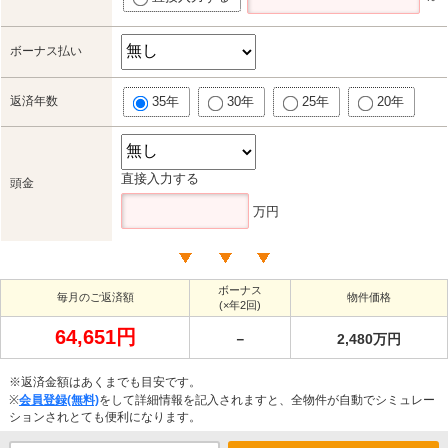
ボーナス払い
返済年数
35年
30年
25年
20年
直接入力する
頭金
万円
ボーナス
毎月のご返済額
物件価格
(×年2回)
64,651円
－
2,480万円
※返済金額はあくまでも目安です。
※
会員登録(無料)
をして詳細情報を記入されますと、全物件が自動でシミュレー
ションされとても便利になります。