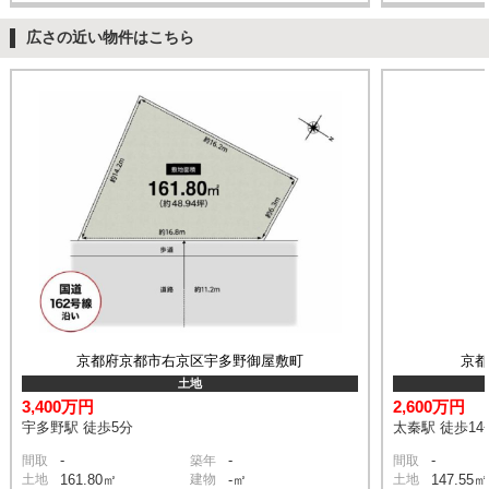
広さの近い物件はこちら
京都府京都市右京区宇多野御屋敷町
京
土地
3,400万円
2,600万円
宇多野駅 徒歩5分
太秦駅 徒歩14
-
-
-
間取
築年
間取
土地
161.80㎡
建物
-㎡
土地
147.55㎡