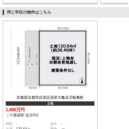
同じ学区の物件はこちら
京都府京都市伏見区深草大亀谷万帖敷町
土地
1,680万円
ＪＲ藤森駅 徒歩9分
-
-
間取
築年
土地
120.64㎡
建物
-㎡