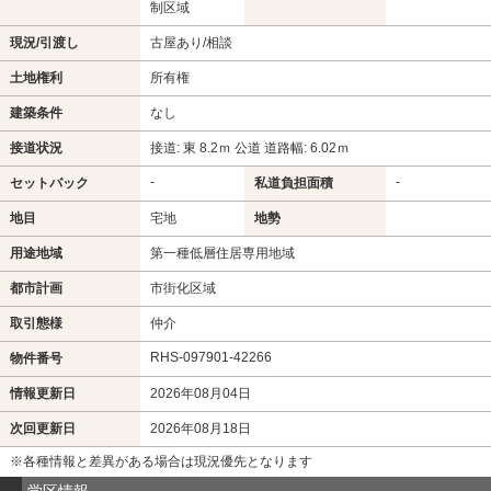
制区域
現況/引渡し
古屋あり/相談
土地権利
所有権
建築条件
なし
接道状況
接道: 東 8.2ｍ 公道 道路幅: 6.02ｍ
-
-
セットバック
私道負担面積
地目
宅地
地勢
用途地域
第一種低層住居専用地域
都市計画
市街化区域
取引態様
仲介
RHS-097901-42266
物件番号
情報更新日
2026年08月04日
次回更新日
2026年08月18日
※各種情報と差異がある場合は現況優先となります
学区情報