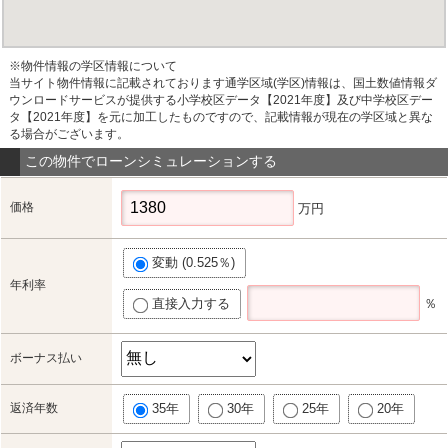
※物件情報の学区情報について
当サイト物件情報に記載されております通学区域(学区)情報は、国土数値情報ダ
ウンロードサービスが提供する小学校区データ【2021年度】及び中学校区デー
タ【2021年度】を元に加工したものですので、記載情報が現在の学区域と異な
る場合がございます。
この物件でローンシミュレーションする
価格
万円
変動 (0.525％)
年利率
直接入力する
％
ボーナス払い
返済年数
35年
30年
25年
20年