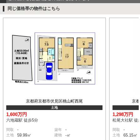
同じ価格帯の物件はこちら
京都府京都市伏見区桃山町西尾
京
土地
1,600万円
1,298万円
六地蔵駅 徒歩5分
松尾大社駅 徒
-
-
-
間取
築年
間取
土地
59.99㎡
建物
-㎡
土地
65.15㎡