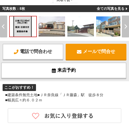
間取り図 -
写真枚数：8枚
全ての写真を見る
電話で問合わせ
メールで問合せ
来店予約
ここがおすすめ！
■建築条件無売土地■ＪＲ奈良線「ＪＲ藤森」駅 徒歩８分
■幅員広々約６.０２ｍ