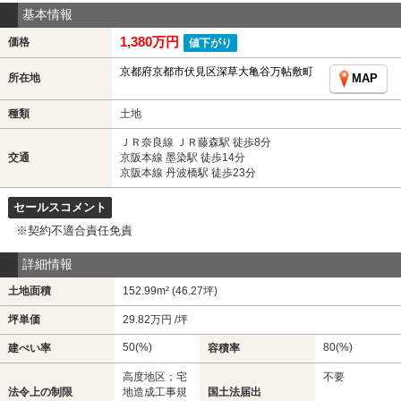
基本情報
1,380万円
価格
値下がり
京都府京都市伏見区深草大亀谷万帖敷町
所在地
MAP
種類
土地
ＪＲ奈良線 ＪＲ藤森駅 徒歩8分
交通
京阪本線 墨染駅 徒歩14分
京阪本線 丹波橋駅 徒歩23分
セールスコメント
※契約不適合責任免責
詳細情報
土地面積
152.99m² (46.27坪)
坪単価
29.82万円 /坪
50(%)
80(%)
建ぺい率
容積率
高度地区；宅
不要
法令上の制限
地造成工事規
国土法届出