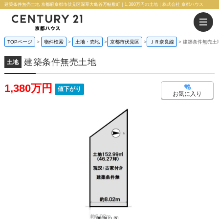
建築条件無売土地 京都府京都市伏見区深草大亀谷万帖敷町｜1,380万円の土地｜株式会社 京都ハウス
TOPページ
物件検索
土地・売地
京都市伏見区
ＪＲ奈良線
建築条件無売土
建築条件無売土地
土地
1,380万円
値下がり
お気に入り