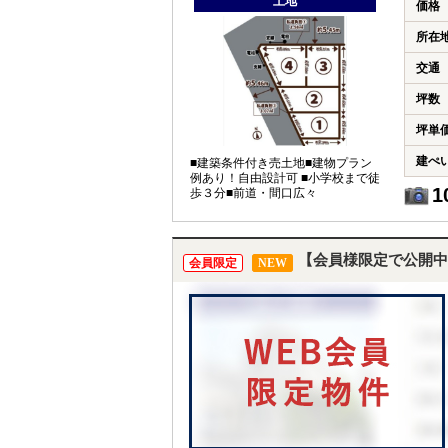
土地
価格
所在
交通
坪数
坪単
建ぺ
■建築条件付き売土地■建物プラン
例あり！自由設計可 ■小学校まで徒
1
歩３分■前道・間口広々
【会員様限定で公開中
会員限定
NEW