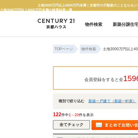
土地3000万円以上4000万円未満｜京都市の不動産のことならセン
土地3000万円以上4000万円未満の検索結果一覧
物件検索
新築分譲住
新築一戸建て
中古一戸建て
マンション
土地
TOPページ
物件検索
土地3000万円以上
159
会員登録をすると全
種別で絞り込む
新築一戸建て（新築一軒家）
122
件中
1～20
件を表示