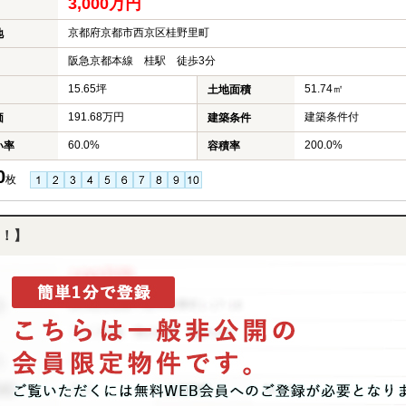
3,000万円
京都府京都市西京区桂野里町
地
阪急京都本線 桂駅 徒歩3分
15.65坪
51.74㎡
土地面積
191.68万円
建築条件付
価
建築条件
60.0%
200.0%
い率
容積率
0
枚
！】