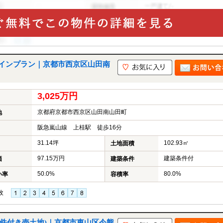
メインプラン｜京都市西京区山田南
3,025万円
京都府京都市西京区山田南山田町
地
阪急嵐山線 上桂駅 徒歩16分
31.14坪
102.93㎡
土地面積
97.15万円
建築条件付
価
建築条件
50.0%
80.0%
い率
容積率
枚
建築条件付き売土地)｜京都市東山区今熊