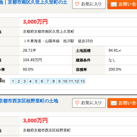
地｜京都市南区久世上久世町の土
3,000万円
京都府京都市南区久世上久世町
地
ＪＲ東海道・山陽本線 桂川駅 徒歩15分
28.71坪
94.91㎡
土地面積
104.49万円
なし
価
建築条件
60.0%
200.0%
い率
容積率
3
枚
京都市西京区桂野里町の土地
3,000万円
京都府京都市西京区桂野里町
地