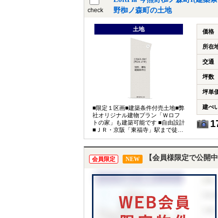
野椥ノ森町の土地
check
土地
価格
所在
交通
坪数
坪単
建ぺ
■限定１区画■建築条件付売土地■弊
社オリジナル建物プラン「Ｗロフ
1
トの家」も建築可能です ■自由設計
■ＪＲ・京阪「東福寺」駅まで徒歩
７分
【会員様限定で公開中
会員限定
NEW