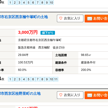
0
枚
都市右京区西京極午塚町の土地
3,000万円
値下がり
京都府京都市右京区西京極午塚町
地
阪急京都本線 西京極駅 徒歩15分
29.84坪
98.65㎡
土地面積
100.53万円
建築条件付
価
建築条件
60.0%
200.0%
い率
容積率
1
枚
都市西京区桂野里町の土地