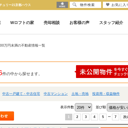
物件検索
お気に入
チュリー21京都ハウス
宅
Wロフトの家
売却相談
お客様の声
スタッフ紹介
4000万円未満の不動産情報一覧
6
件の中から探せます。
中古一戸建て・中古住宅
中古マンション
土地・売地
投資用・収益物件
表示件数
並び順
...
1
2
3
4
5
7
次