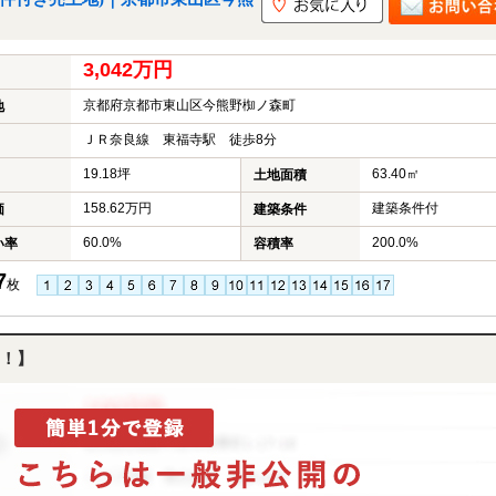
3,042万円
京都府京都市東山区今熊野椥ノ森町
地
ＪＲ奈良線 東福寺駅 徒歩8分
19.18坪
63.40㎡
土地面積
158.62万円
建築条件付
価
建築条件
60.0%
200.0%
い率
容積率
7
枚
！】