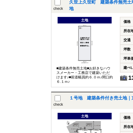
久世上久世町 建築条件無売土
地
check
土地
価格
所在
交通
坪数
坪単
建ぺ
■建築条件無売土地■お好きなハウ
スメーカー・工務店で建築いただ
1
けます♪■前道幅員約６.０ｍ♪間口約
６.１ｍ♪
１号地 建築条件付き売土地｜
check
土地
価格
所在