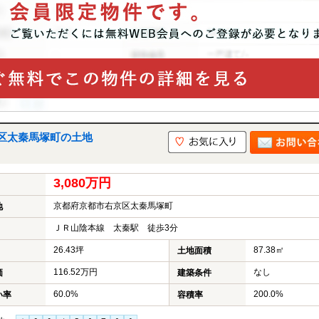
区太秦馬塚町の土地
3,080万円
京都府京都市右京区太秦馬塚町
地
ＪＲ山陰本線 太秦駅 徒歩3分
26.43坪
87.38㎡
土地面積
116.52万円
なし
価
建築条件
60.0%
200.0%
い率
容積率