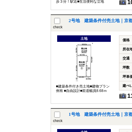
1
歩３分！駅近■生活便利な立地
2号地 建築条件付売土地｜京
check
土地
価格
所在
交通
坪数
坪単
建ぺ
■建築条件付き売土地■建物プラン
例有 ■自由設計■前道幅員8.68ｍ
1
1号地 建築条件付売土地｜京
check