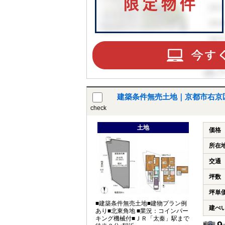
建築条件無売土地｜京都市右京
check
土地
価格
所在
交通
坪数
坪単
■建築条件無売土地■建物プラン例
建ぺ
あり■北東角地 ■業況：コインパー
キング機械付■ＪＲ「太秦」駅まで