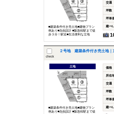
交通
坪数
坪単
建ぺ
■建築条件付き売土地■建物プラン
例あり■自由設計 ■阪急桂駅まで徒
1
歩３分！駅近■生活便利な立地
２号地 建築条件付き売土地｜
check
土地
価格
所在
交通
坪数
坪単
建ぺ
■建築条件付き売土地■建物プラン
例あり■自由設計 ■阪急桂駅まで徒