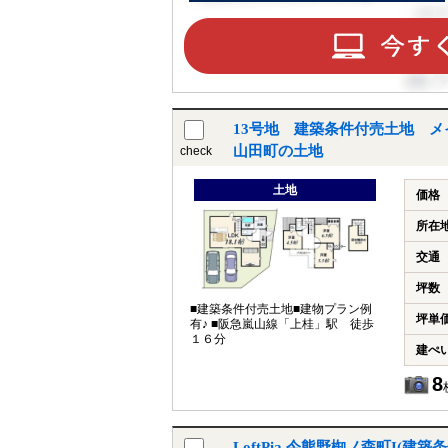
13号地 建築条件付売土地 
山田町の土地
check
土地
価格
所在
交通
坪数
■建築条件付売土地■建物プラン例
坪単
有♪ ■阪急嵐山線「上桂」駅 徒歩
１６分
建ぺ
8
LoftPia 今熊野椥ノ森町I(