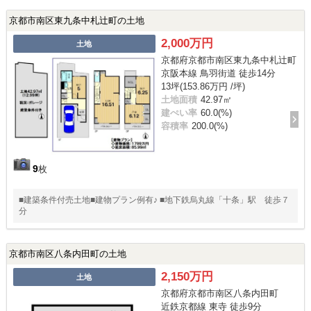
京都市南区東九条中札辻町の土地
2,000万円
土地
京都府京都市南区東九条中札辻町
京阪本線 鳥羽街道 徒歩14分
13坪(153.86万円 /坪)
土地面積
42.97㎡
建ぺい率
60.0(%)
容積率
200.0(%)
9
枚
■建築条件付売土地■建物プラン例有♪ ■地下鉄烏丸線「十条」駅 徒歩７
分
京都市南区八条内田町の土地
2,150万円
土地
京都府京都市南区八条内田町
近鉄京都線 東寺 徒歩9分