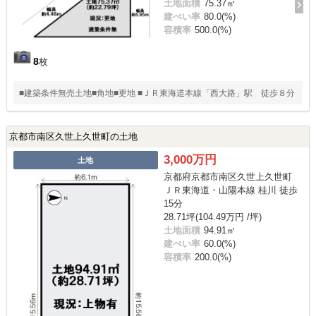
土地面積
75.37㎡
建ぺい率
80.0(%)
容積率
500.0(%)
8
枚
■建築条件無売土地■角地■更地 ■ＪＲ東海道本線「西大路」駅 徒歩８分
京都市南区久世上久世町の土地
3,000万円
土地
京都府京都市南区久世上久世町
ＪＲ東海道・山陽本線 桂川 徒歩
15分
28.71坪(104.49万円 /坪)
土地面積
94.91㎡
建ぺい率
60.0(%)
容積率
200.0(%)