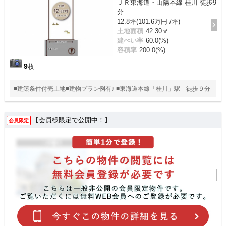
ＪＲ東海道・山陽本線 桂川 徒歩9
分
12.8坪(101.6万円 /坪)
土地面積
42.30㎡
建ぺい率
60.0(%)
容積率
200.0(%)
9
枚
■建築条件付売土地■建物プラン例有♪ ■東海道本線「桂川」駅 徒歩９分
【会員様限定で公開中！】
会員限定