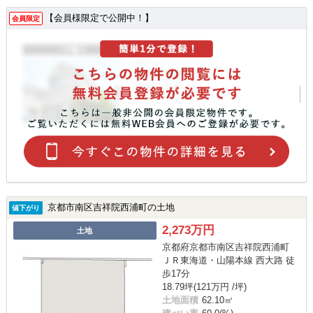
【会員様限定で公開中！】
会員限定
京都市南区吉祥院西浦町の土地
値下がり
2,273万円
土地
京都府京都市南区吉祥院西浦町
ＪＲ東海道・山陽本線 西大路 徒
歩17分
18.79坪(121万円 /坪)
土地面積
62.10㎡