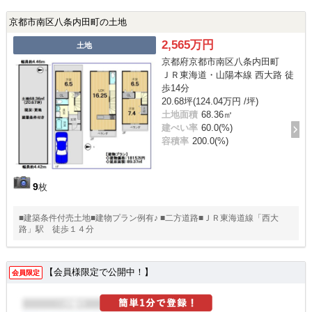
京都市南区八条内田町の土地
2,565万円
土地
京都府京都市南区八条内田町
ＪＲ東海道・山陽本線 西大路 徒
歩14分
20.68坪(124.04万円 /坪)
土地面積
68.36㎡
建ぺい率
60.0(%)
容積率
200.0(%)
9
枚
■建築条件付売土地■建物プラン例有♪ ■二方道路■ＪＲ東海道線「西大
路」駅 徒歩１４分
【会員様限定で公開中！】
会員限定