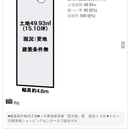
土地面積
49.93㎡
建ぺい率
80.0(%)
容積率
500.0(%)
7
枚
■建築条件無売土地■ＪＲ東海道本線「西大路」駅 徒歩１３分 ■イオン
京都洛南ショッピングセンターまで徒歩８分