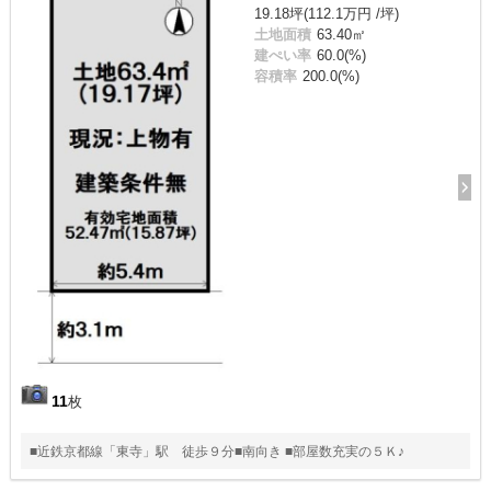
19.18坪(112.1万円 /坪)
土地面積
63.40㎡
建ぺい率
60.0(%)
容積率
200.0(%)
11
枚
■近鉄京都線「東寺」駅 徒歩９分■南向き ■部屋数充実の５Ｋ♪