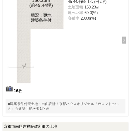
45.44坪(68.13万円 /坪)
土地面積
150.23㎡
建ぺい率
60.0(%)
容積率
200.0(%)
16
枚
■建築条件付売土地～自由設計！京都ハウスオリジナル「Ｗロフトのい
え」も建築可能 ■残１区画
京都市南区吉祥院政所町の土地