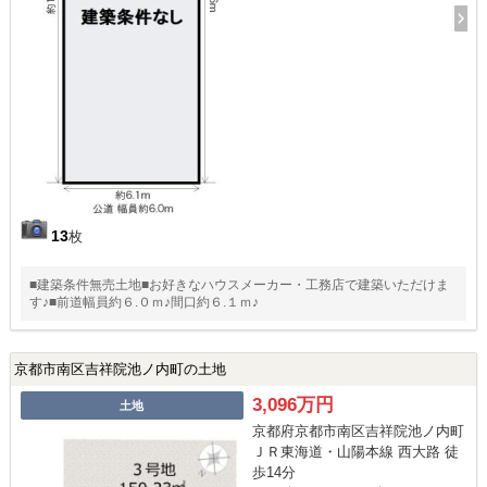
13
枚
■建築条件無売土地■お好きなハウスメーカー・工務店で建築いただけま
す♪■前道幅員約６.０ｍ♪間口約６.１ｍ♪
京都市南区吉祥院池ノ内町の土地
3,096万円
土地
京都府京都市南区吉祥院池ノ内町
ＪＲ東海道・山陽本線 西大路 徒
歩14分