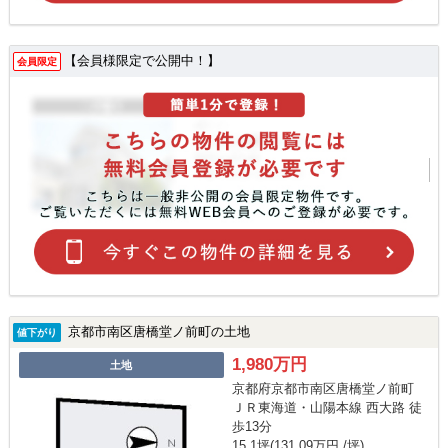
【会員様限定で公開中！】
会員限定
京都市南区唐橋堂ノ前町の土地
値下がり
1,980万円
土地
京都府京都市南区唐橋堂ノ前町
ＪＲ東海道・山陽本線 西大路 徒
歩13分
15.1坪(131.09万円 /坪)