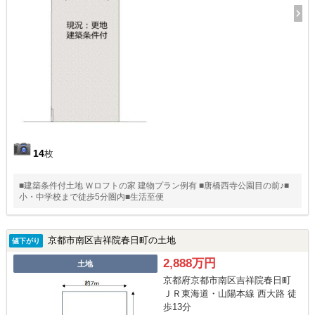
14
枚
■建築条件付土地 Ｗロフトの家 建物プラン例有 ■唐橋西寺公園目の前♪■
小・中学校まで徒歩5分圏内■生活至便
京都市南区吉祥院春日町の土地
値下がり
2,888万円
土地
京都府京都市南区吉祥院春日町
ＪＲ東海道・山陽本線 西大路 徒
歩13分