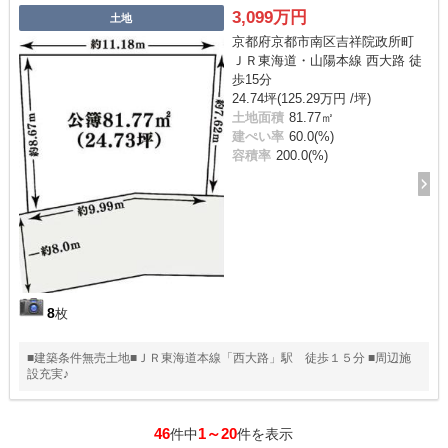
3,099万円
土地
京都府京都市南区吉祥院政所町
ＪＲ東海道・山陽本線 西大路 徒
歩15分
24.74坪(125.29万円 /坪)
土地面積
81.77㎡
建ぺい率
60.0(%)
容積率
200.0(%)
8
枚
■建築条件無売土地■ＪＲ東海道本線「西大路」駅 徒歩１５分 ■周辺施
設充実♪
46
1～20
件中
件を表示