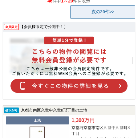
46
1～20
件中
件を表示
次の20件>>
【会員様限定で公開中！】
会員限定
京都市南区久世中久世町3丁目の土地
値下がり
1,300万円
土地
京都府京都市南区久世中久世町3
丁目