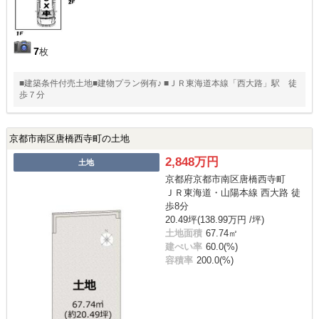
7
枚
■建築条件付売土地■建物プラン例有♪ ■ＪＲ東海道本線「西大路」駅 徒
歩７分
京都市南区唐橋西寺町の土地
2,848万円
土地
京都府京都市南区唐橋西寺町
ＪＲ東海道・山陽本線 西大路 徒
歩8分
20.49坪(138.99万円 /坪)
土地面積
67.74㎡
建ぺい率
60.0(%)
容積率
200.0(%)