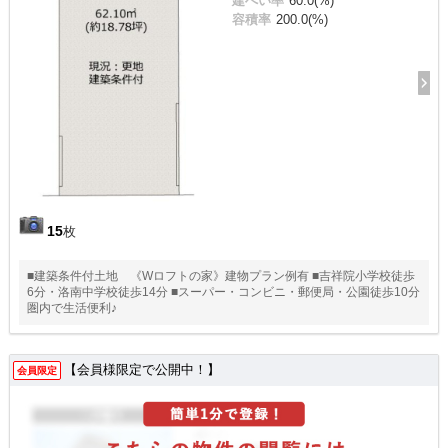
建ぺい率
60.0(%)
容積率
200.0(%)
15
枚
■建築条件付土地 《Wロフトの家》建物プラン例有 ■吉祥院小学校徒歩
6分・洛南中学校徒歩14分 ■スーパー・コンビニ・郵便局・公園徒歩10分
圏内で生活便利♪
【会員様限定で公開中！】
会員限定