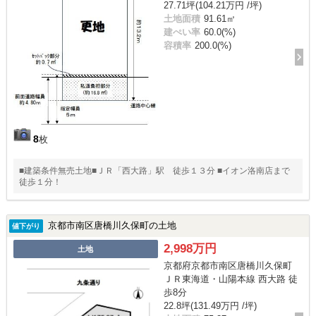
27.71坪(104.21万円 /坪)
土地面積
91.61㎡
建ぺい率
60.0(%)
容積率
200.0(%)
8
枚
■建築条件無売土地■ＪＲ「西大路」駅 徒歩１３分 ■イオン洛南店まで
徒歩１分！
京都市南区唐橋川久保町の土地
値下がり
2,998万円
土地
京都府京都市南区唐橋川久保町
ＪＲ東海道・山陽本線 西大路 徒
歩8分
22.8坪(131.49万円 /坪)