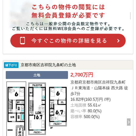
京都市南区吉祥院九条町の土地
値下がり
2,700万円
土地
京都府京都市南区吉祥院九条町
ＪＲ東海道・山陽本線 西大路 徒
歩7分
16.82坪(160.5万円 /坪)
土地面積
55.61㎡
建ぺい率
80.0(%)
容積率
500.0(%)