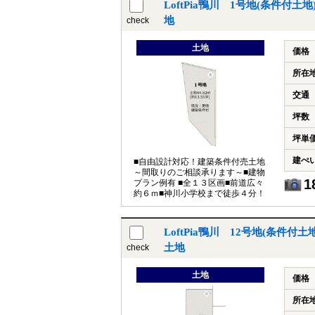
LoftPia鴨川 1号地(条件付
地
check
土地
価格
所在
交通
坪数
坪単
建ぺ
■自由設計対応！建築条件付売土地
～間取りのご相談承ります～■建物
1
プラン例有 ■全１３区画■前道広々
約６ｍ■神川小学校まで徒歩４分！
LoftPia鴨川 12号地(条件
土地
check
土地
価格
所在