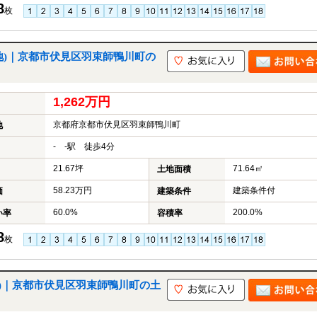
8
枚
付土地)｜京都市伏見区羽束師鴨川町の
1,262万円
京都府京都市伏見区羽束師鴨川町
地
- -駅 徒歩4分
21.67坪
71.64㎡
土地面積
58.23万円
建築条件付
価
建築条件
60.0%
200.0%
い率
容積率
8
枚
土地)｜京都市伏見区羽束師鴨川町の土