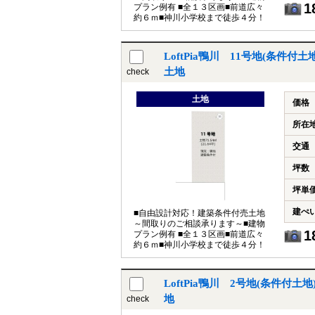
1
プラン例有 ■全１３区画■前道広々
約６ｍ■神川小学校まで徒歩４分！
LoftPia鴨川 11号地(条件
土地
check
土地
価格
所在
交通
坪数
坪単
建ぺ
■自由設計対応！建築条件付売土地
～間取りのご相談承ります～■建物
1
プラン例有 ■全１３区画■前道広々
約６ｍ■神川小学校まで徒歩４分！
LoftPia鴨川 2号地(条件付
地
check