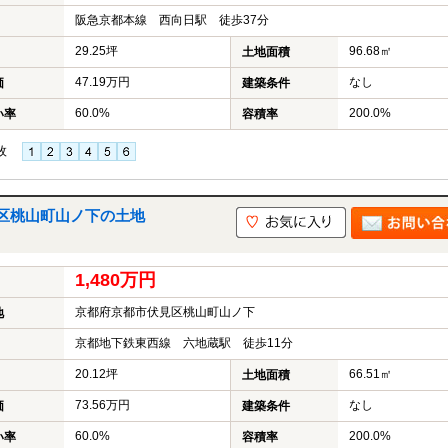
阪急京都本線 西向日駅 徒歩37分
29.25坪
96.68㎡
土地面積
47.19万円
なし
価
建築条件
60.0%
200.0%
い率
容積率
枚
区桃山町山ノ下の土地
1,480万円
京都府京都市伏見区桃山町山ノ下
地
京都地下鉄東西線 六地蔵駅 徒歩11分
20.12坪
66.51㎡
土地面積
73.56万円
なし
価
建築条件
60.0%
200.0%
い率
容積率