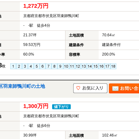
1,272万円
京都府京都市伏見区羽束師鴨川町
地
- -駅 徒歩4分
21.37坪
70.64㎡
土地面積
59.53万円
建築条件付
価
建築条件
60.0%
200.0%
い率
容積率
8
枚
区羽束師鴨川町の土地
1,300万円
値下がり
京都府京都市伏見区羽束師鴨川町
地
- -駅 徒歩6分
30.99坪
102.46㎡
土地面積