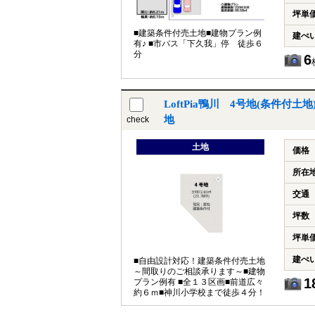
坪単
■建築条件付売土地■建物プラン例
建ぺ
有♪ ■市バス「下久我」停 徒歩６
分
6
LoftPia鴨川 4号地(条件付
地
check
土地
価格
所在
交通
坪数
坪単
建ぺ
■自由設計対応！建築条件付売土地
～間取りのご相談承ります～■建物
1
プラン例有 ■全１３区画■前道広々
約６ｍ■神川小学校まで徒歩４分！