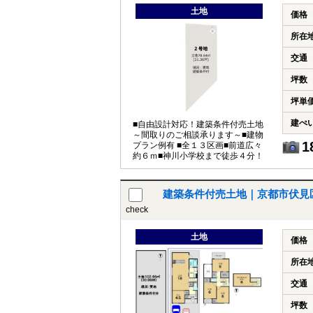
土地
価格
所在
交通
坪数
坪単
建ぺ
■自由設計対応！建築条件付売土地
～間取りのご相談承ります～■建物
1
プラン例有 ■全１３区画■前道広々
約６ｍ■神川小学校まで徒歩４分！
建築条件付売土地｜京都市伏見
check
土地
価格
所在
交通
坪数