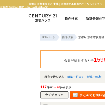
京都府 京都市伏見区 土地｜京都市の不動産のことならセンチュリ
京都府 京都市伏見区 土地の検索結果一覧
物件検索
新築分譲住
新築一戸建て
中古一戸建て
マンション
土地
TOPページ
物件検索
京都府 京都市伏見区
159
会員登録をすると全
種別で絞り込む
新築一戸建て（新築一軒家）
117
件中
1～20
件を表示