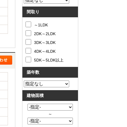
間取り
～1LDK
2DK～2LDK
3DK～3LDK
4DK～4LDK
5DK～5LDK以上
築年数
建物面積
～