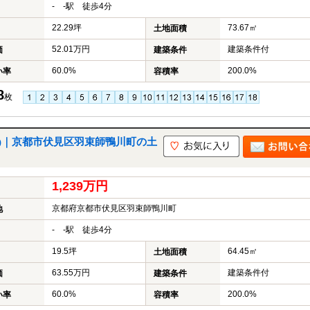
- -駅 徒歩4分
22.29坪
73.67㎡
土地面積
52.01万円
建築条件付
価
建築条件
60.0%
200.0%
い率
容積率
8
枚
土地)｜京都市伏見区羽束師鴨川町の土
1,239万円
京都府京都市伏見区羽束師鴨川町
地
- -駅 徒歩4分
19.5坪
64.45㎡
土地面積
63.55万円
建築条件付
価
建築条件
60.0%
200.0%
い率
容積率