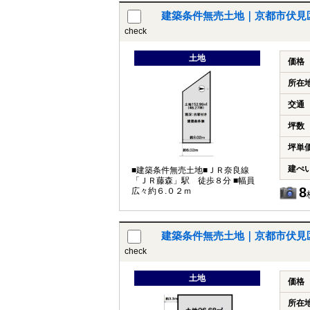
建築条件無売土地｜京都市伏見
check
土地
価格
所在
交通
坪数
坪単
建ぺ
■建築条件無売土地■ＪＲ奈良線
「ＪＲ藤森」駅 徒歩８分 ■幅員
8
広々約６.０２ｍ
建築条件無売土地｜京都市伏見
check
土地
価格
所在