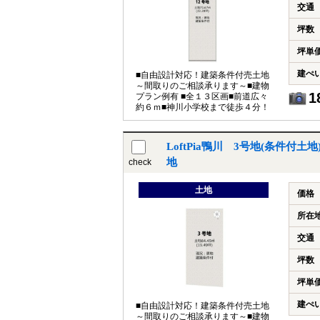
交通
坪数
坪単
建ぺ
■自由設計対応！建築条件付売土地
～間取りのご相談承ります～■建物
1
プラン例有 ■全１３区画■前道広々
約６ｍ■神川小学校まで徒歩４分！
LoftPia鴨川 3号地(条件付
地
check
土地
価格
所在
交通
坪数
坪単
建ぺ
■自由設計対応！建築条件付売土地
～間取りのご相談承ります～■建物