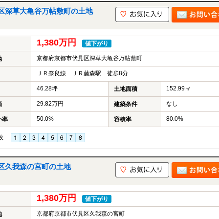
区深草大亀谷万帖敷町の土地
1,380万円
値下がり
京都府京都市伏見区深草大亀谷万帖敷町
地
ＪＲ奈良線 ＪＲ藤森駅 徒歩8分
46.28坪
152.99㎡
土地面積
29.82万円
なし
価
建築条件
50.0%
80.0%
い率
容積率
枚
区久我森の宮町の土地
1,380万円
値下がり
京都府京都市伏見区久我森の宮町
地