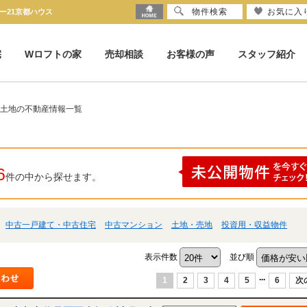
物件検索
お気に入
ー21京都ハウス
宅
Wロフトの家
売却相談
お客様の声
スタッフ紹介
 土地の不動産情報一覧
6
件の中から探せます。
中古一戸建て・中古住宅
中古マンション
土地・売地
投資用・収益物件
表示件数
並び順
...
1
2
3
4
5
6
次