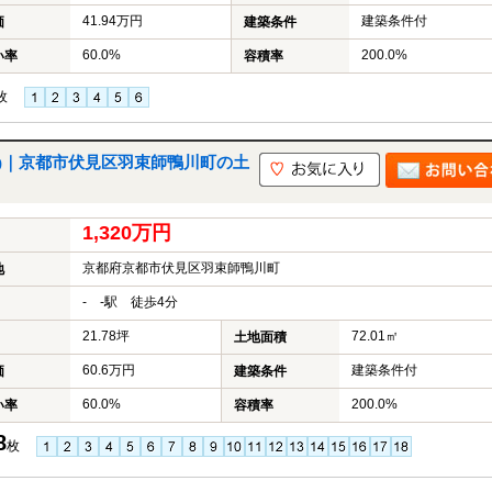
41.94万円
建築条件付
価
建築条件
60.0%
200.0%
い率
容積率
枚
土地)｜京都市伏見区羽束師鴨川町の土
1,320万円
京都府京都市伏見区羽束師鴨川町
地
- -駅 徒歩4分
21.78坪
72.01㎡
土地面積
60.6万円
建築条件付
価
建築条件
60.0%
200.0%
い率
容積率
8
枚