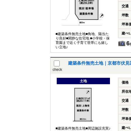
交通
坪数
坪単
建ぺ
■建築条件無売土地■角地、陽当た
り良好■閑静な住宅地 ■小学校・保
6
育園まで近く子育て世帯にも嬉し
い立地♪
建築条件無売土地｜京都市伏見
check
土地
価格
所在
交通
坪数
坪単
建ぺ
■建築条件無売土地■周辺施設充実♪