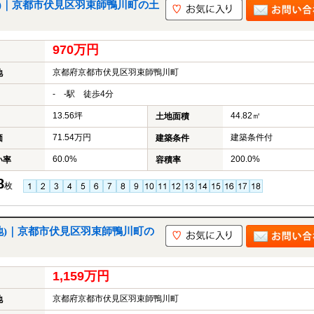
土地)｜京都市伏見区羽束師鴨川町の土
970万円
京都府京都市伏見区羽束師鴨川町
地
- -駅 徒歩4分
13.56坪
44.82㎡
土地面積
71.54万円
建築条件付
価
建築条件
60.0%
200.0%
い率
容積率
8
枚
付土地)｜京都市伏見区羽束師鴨川町の
1,159万円
京都府京都市伏見区羽束師鴨川町
地