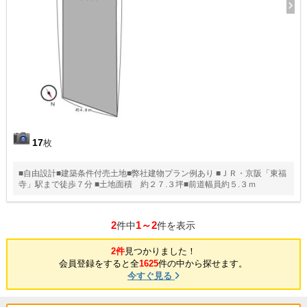
17
枚
■自由設計■建築条件付売土地■弊社建物プラン例あり ■ＪＲ・京阪「東福
寺」駅まで徒歩７分 ■土地面積 約２７.３坪■前道幅員約５.３ｍ
2
1～2
件中
件を表示
2件
見つかりました！
会員登録をすると全
1625
件の中から探せます。
今すぐ見る