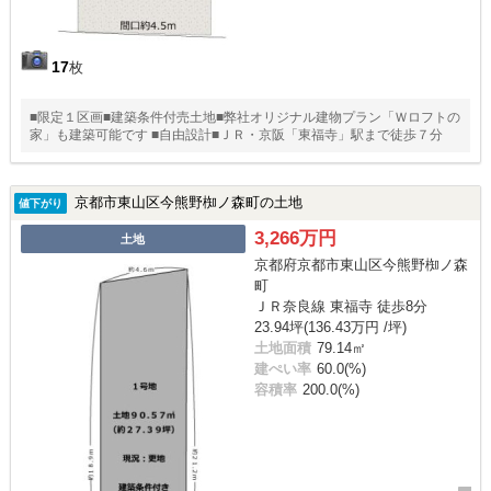
17
枚
■限定１区画■建築条件付売土地■弊社オリジナル建物プラン「Ｗロフトの
家」も建築可能です ■自由設計■ＪＲ・京阪「東福寺」駅まで徒歩７分
京都市東山区今熊野椥ノ森町の土地
値下がり
3,266万円
土地
京都府京都市東山区今熊野椥ノ森
町
ＪＲ奈良線 東福寺 徒歩8分
23.94坪(136.43万円 /坪)
土地面積
79.14㎡
建ぺい率
60.0(%)
容積率
200.0(%)