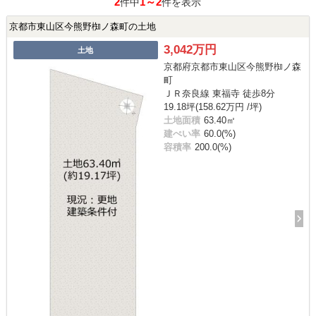
2
1～2
件中
件を表示
京都市東山区今熊野椥ノ森町の土地
3,042万円
土地
京都府京都市東山区今熊野椥ノ森
町
ＪＲ奈良線 東福寺 徒歩8分
19.18坪(158.62万円 /坪)
土地面積
63.40㎡
建ぺい率
60.0(%)
容積率
200.0(%)