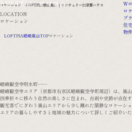
W
ロケーション -LOFTPIA嵯峨嵐山-｜センチュリー21京都ハウス
ロ
LOCATION
プ
ロケーション
住
物
LOFTPIA嵯峨嵐山TOP
ロケーション
嵯峨観空寺明水町――
嵯峨観空寺エリア（京都市右京区嵯峨観空寺町周辺）は、嵐山
四季折々に移ろう自然の美しさに包まれ、古刹や史跡が点在す
観光客でにぎわう嵐山エリアから少し離れた閑静なロケーショ
エリアの暮らしやすさと地域の魅力について詳しくご紹介いた