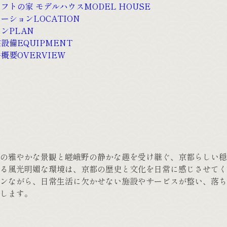
ロフトの家 モデルハウス
MODEL HOUSE
ケーション
LOCATION
ラン
PLAN
宅設備
EQUIPMENT
件概要
OVERVIEW
の雅やかな景観と嵯峨野の静かな趣を受け継ぐ、京都らしい穏
る風光明媚な環境は、京都の歴史と文化を日常に感じさせてく
ンながら、日常生活に欠かせない施設やサービスが整い、落ち
します。