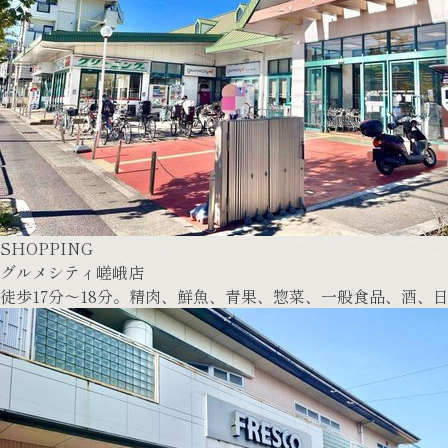
SHOPPING
グルメシティ嵯峨店
徒歩17分～18分。精肉、鮮魚、青果、惣菜、一般食品、酒