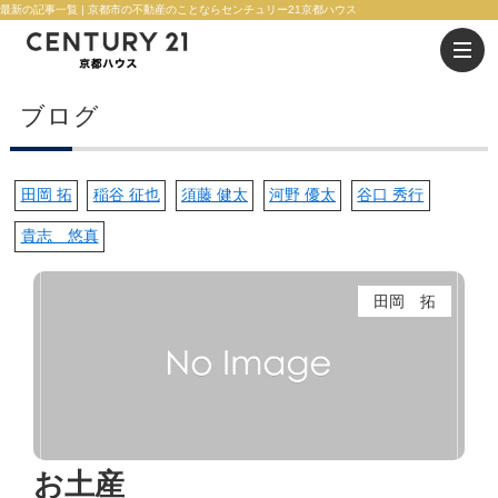
最新の記事一覧 | 京都市の不動産のことならセンチュリー21京都ハウス
ブログ
田岡 拓
稲谷 征也
須藤 健太
河野 優太
谷口 秀行
貴志 悠真
田岡 拓
お土産